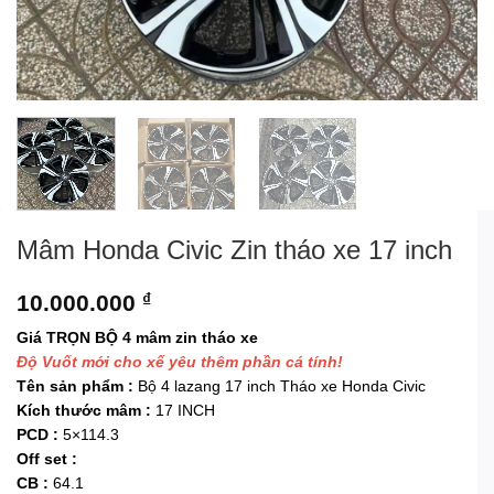
Mâm Honda Civic Zin tháo xe 17 inch
10.000.000
₫
Giá TRỌN BỘ 4 mâm zin tháo xe
Độ Vuốt mới cho xế yêu thêm phần cá tính!
Tên sản phẩm :
Bộ 4 lazang 17 inch Tháo xe Honda Civic
Kích thước mâm :
17 INCH
PCD :
5×114.3
Off set :
CB :
64.1