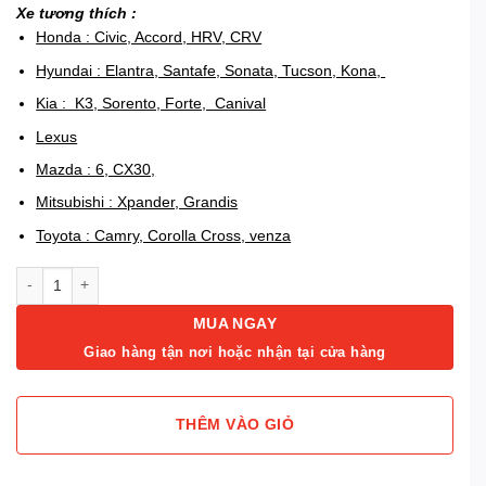
Xe tương thích :
Honda : Civic, Accord, HRV, CRV
Hyundai : Elantra, Santafe, Sonata, Tucson, Kona,
Kia : K3, Sorento, Forte, Canival
Lexus
Mazda : 6, CX30,
Mitsubishi : Xpander, Grandis
Toyota : Camry, Corolla Cross, venza
Mâm Honda Civic Zin tháo xe 17 inch số lượng
MUA NGAY
Giao hàng tận nơi hoặc nhận tại cửa hàng
THÊM VÀO GIỎ