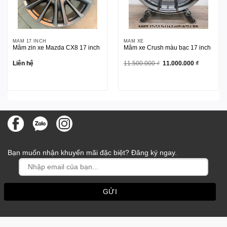
MÂM 17 INCH
MÂM XE
Mâm zin xe Mazda CX8 17 inch
Mâm xe Crush màu bạc 17 inch
Giá
Giá
Liên hệ
11.500.000
₫
11.000.000
₫
gốc
hiện
là:
tại
11.500.000 ₫.
là:
11.000.000
Bạn muốn nhận khuyến mãi đặc biệt? Đăng ký ngay.