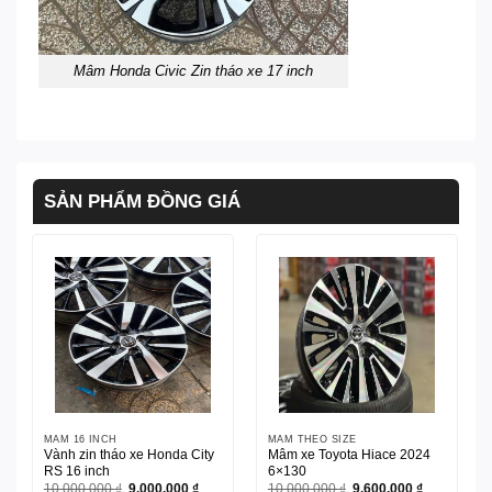
Mâm Honda Civic Zin tháo xe 17 inch
SẢN PHẨM ĐỒNG GIÁ
MÂM 16 INCH
MÂM THEO SIZE
Vành zin tháo xe Honda City
Mâm xe Toyota Hiace 2024
RS 16 inch
6×130
Giá
Giá
Giá
Giá
10.000.000
₫
9.000.000
₫
10.000.000
₫
9.600.000
₫