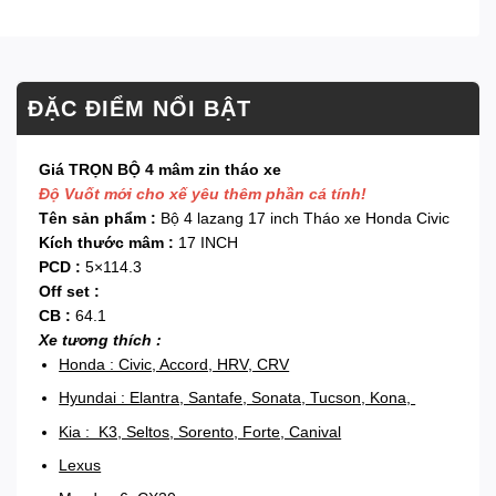
ĐẶC ĐIỂM NỔI BẬT
Giá TRỌN BỘ 4 mâm zin tháo xe
Độ Vuốt mới cho xế yêu thêm phần cá tính!
Tên sản phẩm :
Bộ 4 lazang 17 inch Tháo xe Honda Civic
Kích thước mâm :
17 INCH
PCD :
5×114.3
Off set :
CB :
64.1
Xe tương thích :
Honda : Civic, Accord, HRV, CRV
Hyundai : Elantra, Santafe, Sonata, Tucson, Kona,
Kia : K3, Seltos, Sorento, Forte, Canival
Lexus