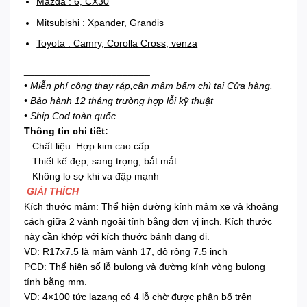
Mazda : 6, CX30
Mitsubishi : Xpander, Grandis
Toyota : Camry, Corolla Cross, venza
_______________________
• Miễn phí công thay ráp,cân mâm bấm chì tại Cửa hàng.
• Bảo hành 12 tháng trường hợp lỗi kỹ thuật
• Ship Cod toàn quốc
Thông tin chi tiết:
– Chất liệu: Hợp kim cao cấp
– Thiết kế đẹp, sang trọng, bắt mắt
– Không lo sợ khi va đập mạnh
GIẢI THÍCH
Kích thước mâm: Thể hiện đường kính mâm xe và khoảng
cách giữa 2 vành ngoài tính bằng đơn vị inch. Kích thước
này cần khớp với kích thước bánh đang đi.
VD: R17x7.5 là mâm vành 17, độ rộng 7.5 inch
PCD: Thể hiện số lỗ bulong và đường kính vòng bulong
tính bằng mm.
VD: 4×100 tức lazang có 4 lỗ chờ được phân bố trên