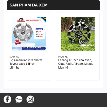
SẢN PHẨM ĐÃ XEM
MÂM XE
MÂM XE
Bộ 4 mâm lắp vừa cho xe
Lazang 16 inch cho Aveo,
Toyota zace 14inch
Ciaz, Fadil, Attrage, Mirage
Liên hệ
Liên hệ