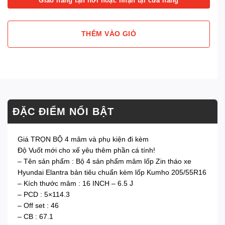
Giao hàng tận nơi hoặc nhận tại cửa hàng
THÊM VÀO GIỎ
ĐẶC ĐIỂM NỔI BẬT
Giá TRỌN BỘ 4 mâm và phụ kiện đi kèm
Độ Vuốt mới cho xế yêu thêm phần cá tính!
– Tên sản phẩm : Bộ 4 sản phẩm mâm lốp Zin tháo xe
Hyundai Elantra bản tiêu chuẩn kèm lốp Kumho 205/55R16
– Kích thước mâm : 16 INCH – 6.5 J
– PCD : 5×114.3
– Off set : 46
– CB : 67.1