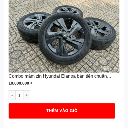
Combo mâm zin Hyundai Elantra bản tiên chuẩn
lốp Kumho 205/55R16
10.000.000
₫
Combo mâm zin Hyundai Elantra bản tiên chuẩn lốp Kumho 205/5
THÊM VÀO GIỎ