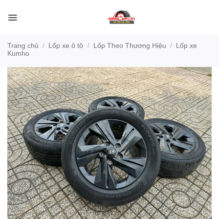
Bỏ
qua
nội
dung
Trang chủ
/
Lốp xe ô tô
/
Lốp Theo Thương Hiệu
/
Lốp xe
Kumho