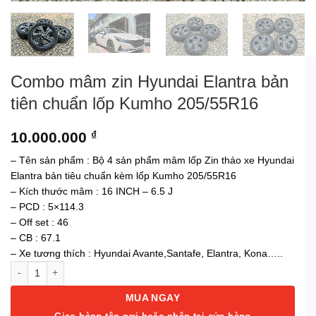
Combo mâm zin Hyundai Elantra bản
tiên chuẩn lốp Kumho 205/55R16
10.000.000
₫
– Tên sản phẩm : Bộ 4 sản phẩm mâm lốp Zin tháo xe Hyundai
Elantra bản tiêu chuẩn kèm lốp Kumho 205/55R16
– Kích thước mâm : 16 INCH – 6.5 J
– PCD : 5×114.3
– Off set : 46
– CB : 67.1
– Xe tương thích : Hyundai Avante,Santafe, Elantra, Kona…..
Combo mâm zin Hyundai Elantra bản tiên chuẩn lốp Kumho 205/55R1
MUA NGAY