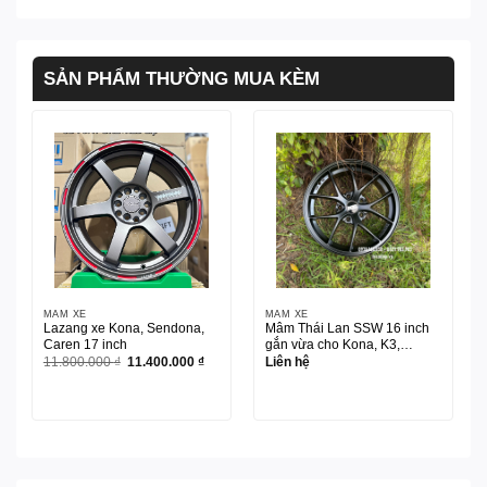
SẢN PHẨM THƯỜNG MUA KÈM
MÂM XE
MÂM XE
Lazang xe Kona, Sendona,
Mâm Thái Lan SSW 16 inch
Caren 17 inch
gắn vừa cho Kona, K3,
Grandis, Rush, Xpander,
Giá
Giá
11.800.000
₫
11.400.000
₫
Liên hệ
gốc
hiện
Zinger
là:
tại
11.800.000 ₫.
là:
11.400.000 ₫.