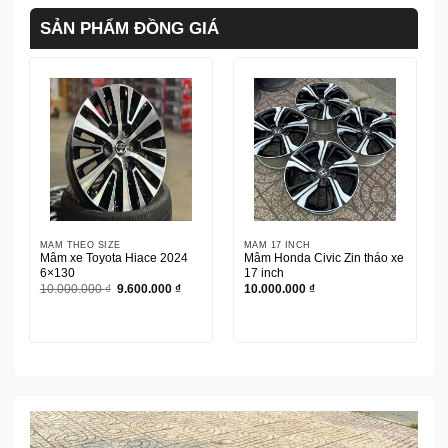
SẢN PHẨM ĐỒNG GIÁ
MÂM THEO SIZE
MÂM 17 INCH
Mâm xe Toyota Hiace 2024
Mâm Honda Civic Zin tháo xe
6×130
17 inch
Giá
Giá
10.000.000
₫
9.600.000
₫
10.000.000
₫
gốc
hiện
là:
tại
10.000.000 ₫.
là:
9.600.000 ₫.