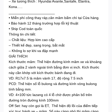
– Xe tương thích : Hyundai Avante,Santafe, Elantra,
Kona…..
_______________________
• Miễn phí công thay ráp,cân mâm bấm chì tại Cửa hàng.
• Bảo hành 12 tháng trường hợp lỗi kỹ thuật
• Ship Cod toàn quốc
Thông tin chi tiết:
– Chất liệu: Hợp kim cao cấp
– Thiết kế đẹp, sang trọng, bắt mắt
– Không lo sợ khi va đập mạnh
GIẢI THÍCH
Kích thước mâm: Thể hiện đường kính mâm xe và khoảng
cách giữa 2 vành ngoài tính bằng đơn vị inch. Kích thước
này cần khớp với kích thước bánh đang đi.
VD: R17x7.5 là mâm vành 17, độ rộng 7.5 inch
PCD: Thể hiện số lỗ bulong và đường kính vòng bulong
tính bằng mm.
VD: 4×100 tức lazang có 4 lỗ chờ được phân bố trên
đường tròn đường kính 100mm
Off Set: hay còn gọi là ET, Thể hiện độ lồi của điểm tiếp
xúc trục bánh xe – mâm. Số này càng nhỏ thì mâm càng