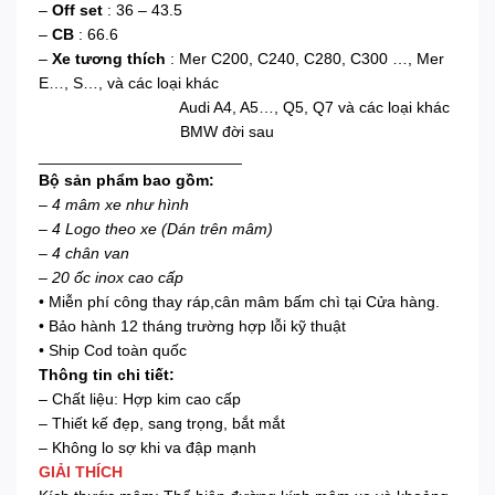
–
Off set
: 36 – 43.5
–
CB
: 66.6
–
Xe tương thích
: Mer C200, C240, C280, C300 …, Mer
E…, S…, và các loại khác
Audi A4, A5…, Q5, Q7 và các loại khác
BMW đời sau
_______________________
Bộ sản phẩm bao gồm:
–
4 mâm xe như hình
– 4 Logo theo xe (Dán trên mâm)
– 4 chân van
– 20 ốc inox cao cấp
• Miễn phí công thay ráp,cân mâm bấm chì tại Cửa hàng.
• Bảo hành 12 tháng trường hợp lỗi kỹ thuật
• Ship Cod toàn quốc
Thông tin chi tiết:
– Chất liệu: Hợp kim cao cấp
– Thiết kế đẹp, sang trọng, bắt mắt
– Không lo sợ khi va đập mạnh
GIẢI THÍCH