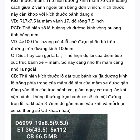
Kích thước mâm: Thể hiện đường kính mâm xe và khoảng
cách giữa 2 vành ngoài tính bằng đơn vị inch. Kích thước
này cần khớp với kích thước bánh đang đi.
VD: R17x7.5 là mâm vành 17, độ rộng 7.5 inch
PCD: Thể hiện số lỗ bulong và đường kính vòng bulong
tính bằng mm.
VD: 4×100 tức lazang có 4 lỗ chờ được phân bố trên
đường tròn đường kính 100mm
Off Set: hay còn gọi là ET, Thể hiện độ lồi của điểm tiếp
xúc trục bánh xe – mâm. Số này càng nhỏ thì mâm càng
nhô ra ngoài
CB: Thể hiện kích thước lỗ đặt trục bánh xe (là đường kính
lỗ trống phía trong của mâm để tâm của mâm xe được gắn
đúng vào tâm của trục bánh xe, giảm nguy cơ rung lắc khi
vận hành. Thông thường trục bánh xe sẽ có một đường
tròn lồi ra khoản 3-7mm để gắn mâm vào khít và mỗi loại
xe có thông số CB khác nhau)