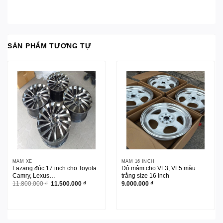
SẢN PHẨM TƯƠNG TỰ
MÂM XE
MÂM 16 INCH
Lazang đúc 17 inch cho Toyota
Độ mâm cho VF3, VF5 màu
Camry, Lexus…
trắng size 16 inch
Giá
Giá
11.800.000
₫
11.500.000
₫
9.000.000
₫
gốc
hiện
là:
tại
11.800.000 ₫.
là:
11.500.000 ₫.