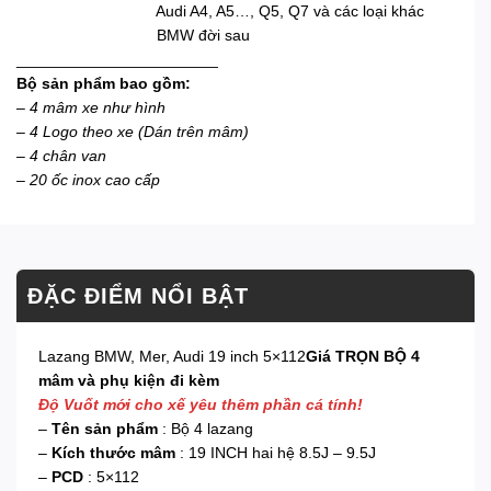
Audi A4, A5…, Q5, Q7 và các loại khác
BMW đời sau
_______________________
Bộ sản phẩm bao gồm:
–
4 mâm xe như hình
– 4 Logo theo xe (Dán trên mâm)
– 4 chân van
– 20 ốc inox cao cấp
ĐẶC ĐIỂM NỔI BẬT
Lazang BMW, Mer, Audi 19 inch 5×112
Giá TRỌN BỘ 4
mâm và phụ kiện đi kèm
Độ Vuốt mới cho xế yêu thêm phần cá tính!
–
Tên sản phẩm
: Bộ 4 lazang
–
Kích thước mâm
: 19 INCH hai hệ 8.5J – 9.5J
–
PCD
: 5×112