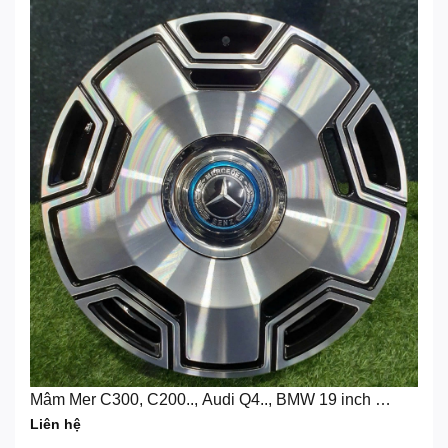
Mâm Mer C300, C200.., Audi Q4.., BMW 19 inch hai
hệ 5×112
Liên hệ