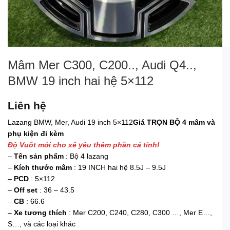
Mâm Mer C300, C200.., Audi Q4..,
BMW 19 inch hai hệ 5×112
Liên hệ
Lazang BMW, Mer, Audi 19 inch 5×112
Giá TRỌN BỘ 4 mâm và
phụ kiện đi kèm
Độ Vuốt mới cho xế yêu thêm phần cá tính!
–
Tên sản phẩm
: Bộ 4 lazang
–
Kích thước mâm
: 19 INCH hai hệ 8.5J – 9.5J
–
PCD
: 5×112
–
Off set
: 36 – 43.5
–
CB
: 66.6
–
Xe tương thích
: Mer C200, C240, C280, C300 …, Mer E…,
S…, và các loại khác