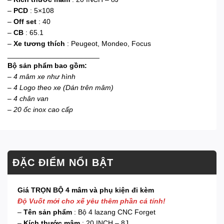
–
PCD
: 5×108
–
Off set
: 40
–
CB
: 65.1
–
Xe tương thích
: Peugeot, Mondeo, Focus
_______________________
Bộ sản phẩm bao gồm:
–
4 mâm xe như hình
– 4 Logo theo xe (Dán trên mâm)
– 4 chân van
– 20 ốc inox cao cấp
ĐẶC ĐIỂM NỔI BẬT
Giá TRỌN BỘ 4 mâm và phụ kiện đi kèm
Độ Vuốt mới cho xế yêu thêm phần cá tính!
–
Tên sản phẩm
: Bộ 4 lazang CNC Forget
–
Kích thước mâm
: 20 INCH – 8J