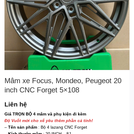
Mâm xe Focus, Mondeo, Peugeot 20
inch CNC Forget 5×108
Liên hệ
Giá TRỌN BỘ 4 mâm và phụ kiện đi kèm
Độ Vuốt mới cho xế yêu thêm phần cá tính!
–
Tên sản phẩm
: Bộ 4 lazang CNC Forget
–
Kích thước mâm
: 20 INCH – 8J