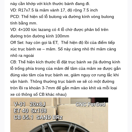
này cần khớp với kích thước bánh đang đi.
VD: R17x7.5 là mâm vành 17, độ rộng 7.5 inch
PCD: Thể hiện số lỗ bulong và đường kính vòng bulong
tính bằng mm.
VD: 4×100 tức lazang có 4 lỗ chờ được phân bố trên
đường tròn đường kính 100mm
Off Set: hay còn gọi là ET, Thể hiện độ lồi của điểm tiếp
xúc trục bánh xe – mâm. Số này càng nhỏ thì mâm càng
nhô ra ngoài
CB: Thể hiện kích thước lỗ đặt trục bánh xe (là đường kính
lỗ trống phía trong của mâm để tâm của mâm xe được gắn
đúng vào tâm của trục bánh xe, giảm nguy cơ rung lắc khi
vận hành. Thông thường trục bánh xe sẽ có một đường
tròn lồi ra khoản 3-7mm để gắn mâm vào khít và mỗi loại
xe có thông số CB khác nhau)