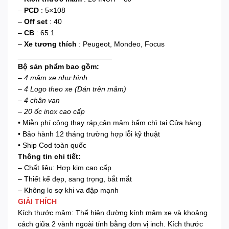
–
PCD
: 5×108
–
Off set
: 40
–
CB
: 65.1
–
Xe tương thích
: Peugeot, Mondeo, Focus
_______________________
Bộ sản phẩm bao gồm:
–
4 mâm xe như hình
– 4 Logo theo xe (Dán trên mâm)
– 4 chân van
– 20 ốc inox cao cấp
• Miễn phí công thay ráp,cân mâm bấm chì tại Cửa hàng.
• Bảo hành 12 tháng trường hợp lỗi kỹ thuật
• Ship Cod toàn quốc
Thông tin chi tiết:
– Chất liệu: Hợp kim cao cấp
– Thiết kế đẹp, sang trọng, bắt mắt
– Không lo sợ khi va đập mạnh
GIẢI THÍCH
Kích thước mâm: Thể hiện đường kính mâm xe và khoảng
cách giữa 2 vành ngoài tính bằng đơn vị inch. Kích thước