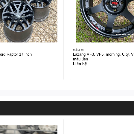
MÂM XE
rd Raptor 17 inch
Lazang VF3, VF5, morning, City, V
màu đen
Liên hệ