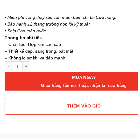
______________________
• Miễn phí công thay ráp,cân mâm bấm chì tại Cửa hàng.
• Bảo hành 12 tháng trường hợp lỗi kỹ thuật
• Ship Cod toàn quốc
Thông tin chi tiết:
– Chất liệu: Hợp kim cao cấp
– Thiết kế đẹp, sang trọng, bắt mắt
– Không lo sợ khi va đập mạnh
Mâm xe 16 inch zin Honda Civic FE 2023 số lượng
MUA NGAY
Giao hàng tận nơi hoặc nhận tại cửa hàng
THÊM VÀO GIỎ