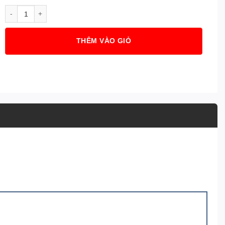
Mâm xe 16 inch zin Honda Civic FE 2023 số lượng
THÊM VÀO GIỎ