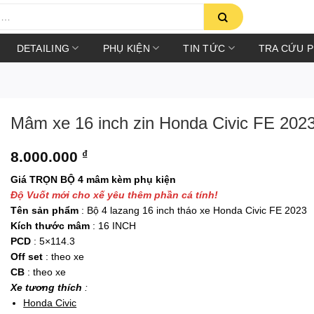
DETAILING
PHỤ KIỆN
TIN TỨC
TRA CỨU 
Mâm xe 16 inch zin Honda Civic FE 202
8.000.000
₫
Giá TRỌN BỘ 4 mâm kèm phụ kiện
Độ Vuốt mới cho xế yêu thêm phần cá tính!
Tên sản phẩm
: Bộ 4 lazang 16 inch tháo xe Honda Civic FE 2023
Kích thước mâm
: 16 INCH
PCD
: 5×114.3
Off set
: theo xe
CB
: theo xe
Xe tương thích
:
Honda Civic