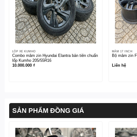
LỐP XE KUMHO
MÂM 17 INCH
Combo mâm zin Hyundai Elantra bản tiên chuẩn
Bộ mâm zin Fo
lốp Kumho 205/55R16
10.000.000
₫
Liên hệ
SẢN PHẨM ĐỒNG GIÁ