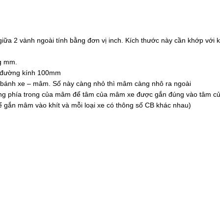
a 2 vành ngoài tính bằng đơn vị inch. Kích thước này cần khớp với k
ng mm.
òn đường kính 100mm
rục bánh xe – mâm. Số này càng nhỏ thì mâm càng nhô ra ngoài
trống phía trong của mâm để tâm của mâm xe được gắn đúng vào tâm củ
ể gắn mâm vào khít và mỗi loại xe có thông số CB khác nhau)