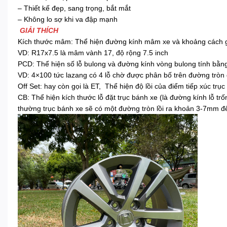
– Thiết kế đẹp, sang trọng, bắt mắt
– Không lo sợ khi va đập mạnh
GIẢI THÍCH
Kích thước mâm: Thể hiện đường kính mâm xe và khoảng cách giữ
VD: R17x7.5 là mâm vành 17, độ rộng 7.5 inch
PCD: Thể hiện số lỗ bulong và đường kính vòng bulong tính bằ
VD: 4×100 tức lazang có 4 lỗ chờ được phân bố trên đường tr
Off Set: hay còn gọi là ET, Thể hiện độ lồi của điểm tiếp xúc t
CB: Thể hiện kích thước lỗ đặt trục bánh xe (là đường kính lỗ 
thường trục bánh xe sẽ có một đường tròn lồi ra khoản 3-7mm đ