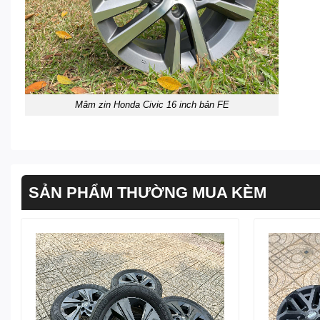
Mâm zin Honda Civic 16 inch bản FE
SẢN PHẨM THƯỜNG MUA KÈM