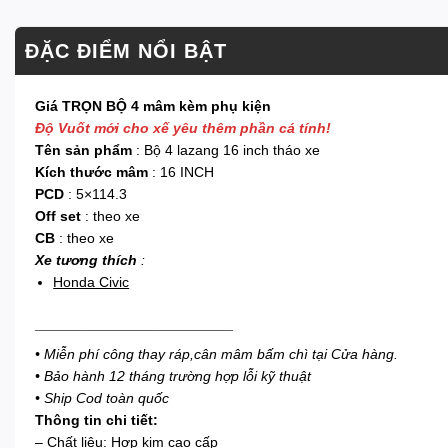
ĐẶC ĐIỂM NỔI BẬT
Giá TRỌN BỘ 4 mâm kèm phụ kiện
Độ Vuốt mới cho xế yêu thêm phần cá tính!
Tên sản phẩm
: Bộ 4 lazang 16 inch tháo xe
Kích thước mâm
: 16 INCH
PCD
: 5×114.3
Off set
: theo xe
CB
: theo xe
Xe tương thích
:
Honda Civic
______________________
• Miễn phí công thay ráp,cân mâm bấm chì tại Cửa hàng.
• Bảo hành 12 tháng trường hợp lỗi kỹ thuật
• Ship Cod toàn quốc
Thông tin chi tiết:
– Chất liệu: Hợp kim cao cấp