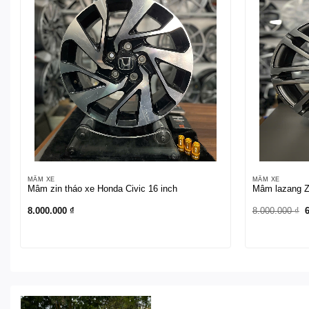
MÂM XE
MÂM XE
Mâm zin tháo xe Honda Civic 16 inch
Mâm lazang Zi
G
8.000.000
₫
8.000.000
₫
g
l
8