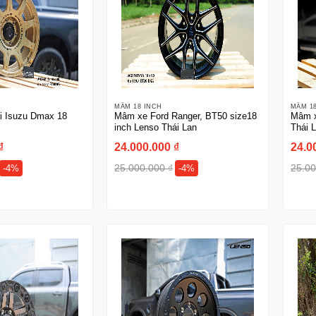
MÂM 18 INCH
MÂM 1
i Isuzu Dmax 18
Mâm xe Ford Ranger, BT50 size18
Mâm x
inch Lenso Thái Lan
Thái 
₫
24.000.000
₫
24.0
25.000.000
₫
25.0
-4%
-4%