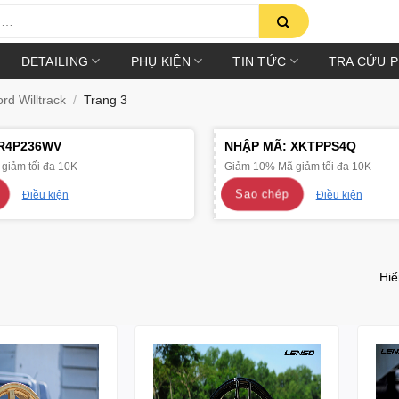
DETAILING
PHỤ KIỆN
TIN TỨC
TRA CỨU 
d Willtrack
/
Trang 3
R4P236WV
NHẬP MÃ:
XKTPPS4Q
giảm tối đa 10K
Giảm 10% Mã giảm tối đa 10K
Sao chép
Điều kiện
Điều kiện
Hiể