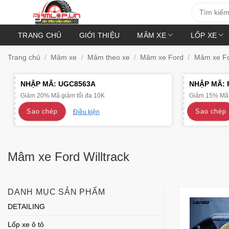
Bỏ
Tìm
kiếm:
qua
nội
TRANG CHỦ
GIỚI THIỆU
MÂM XE
LỐP XE
dung
Trang chủ
/
Mâm xe
/
Mâm theo xe
/
Mâm xe Ford
/
Mâm xe For
NHẬP MÃ:
UGC8563A
NHẬP MÃ:
Giảm 20% Mã giảm tối đa 10K
Giảm 15% Mã 
Sao chép
Sao chép
Điều kiện
Mâm xe Ford Willtrack
DANH MỤC SẢN PHẨM
DETAILING
Lốp xe ô tô