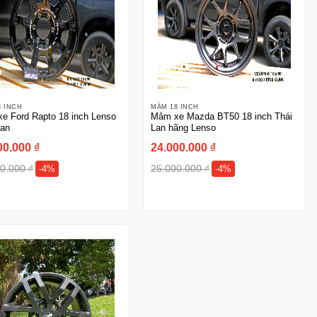
8 INCH
MÂM 18 INCH
e Ford Rapto 18 inch Lenso
Mâm xe Mazda BT50 18 inch Thái
Lan
Lan hãng Lenso
00.000
₫
24.000.000
₫
00.000
₫
25.000.000
₫
-4%
-4%