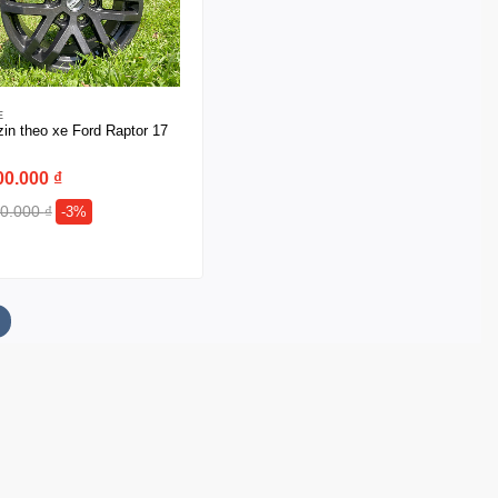
E
in theo xe Ford Raptor 17
00.000
₫
00.000
₫
-3%