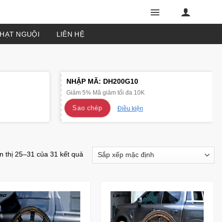
PHẠT NGUỘI
LIÊN HỆ
NHẬP MÃ:
DH200G10
Giảm 5% Mã giảm tối đa 10K
Sao chép
Điều kiện
n thị 25–31 của 31 kết quả