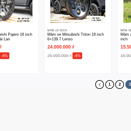
MÂM 18 INCH
MÂM X
shi Pajero 18 inch
Mâm xe Mitsubishi Triton 18 inch
Mâm z
ái Lan
6×139.7 Lenso
inch
₫
24.000.000
₫
15.5
25.000.000
₫
16.0
-4%
-4%
1
2
3