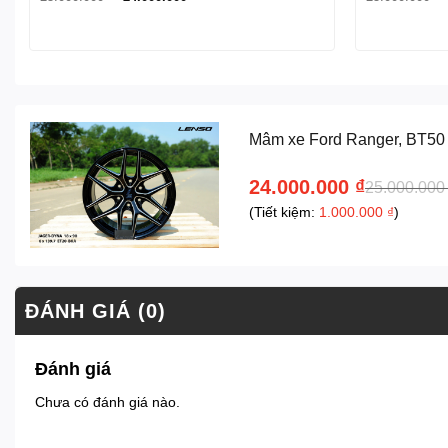
gốc
hiện
là:
tại
25.000.000 ₫.
là:
24.000.000 ₫.
Mâm xe Ford Ranger, BT50 
24.000.000
₫
25.000.00
(Tiết kiệm:
1.000.000
₫
)
ĐÁNH GIÁ (0)
Đánh giá
Chưa có đánh giá nào.