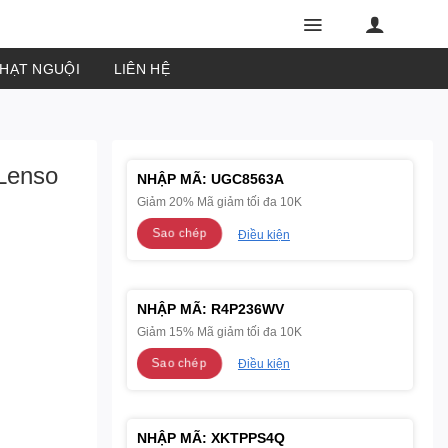
PHẠT NGUỘI
LIÊN HỆ
Lenso
NHẬP MÃ:
UGC8563A
Giảm 20% Mã giảm tối đa 10K
Sao chép
Điều kiện
NHẬP MÃ:
R4P236WV
Giảm 15% Mã giảm tối đa 10K
Sao chép
Điều kiện
NHẬP MÃ:
XKTPPS4Q