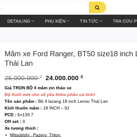
DETAILING
PHỤ KIỆN
TIN TỨC
TRA CỨU 
Mâm xe Ford Ranger, BT50 size18 inch 
Thái Lan
Giá
Giá
25.000.000
₫
24.000.000
₫
gốc
hiện
Giá TRỌN BỘ 4 mâm zin tháo xe
là:
tại
Độ Vuốt mới cho xế yêu thêm phần cá tính!
25.000.000 ₫.
là:
Tên sản phẩm :
Bộ 4 lazang 18 inch Lenso Thái Lan
24.000.000 ₫.
Kích thước mâm :
18 INCH – 9J
PCD :
6×139.7
Off set :
0
Xe tương thích :
Mitsubishi : Pazero, Triton