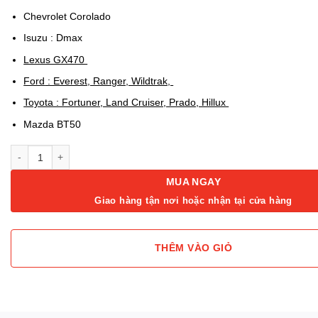
Chevrolet Corolado
Isuzu : Dmax
Lexus GX470
Ford
: Everest, Ranger, Wildtrak,
Toyota : Fortuner, Land Cruiser, Prado, Hillux
Mazda BT50
Mâm xe Ford Ranger, BT50 size18 inch Lenso Thái Lan số lượng
MUA NGAY
Giao hàng tận nơi hoặc nhận tại cửa hàng
THÊM VÀO GIỎ