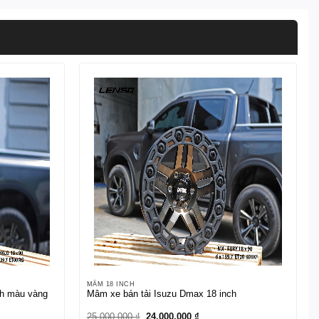
MÂM 18 INCH
ch màu vàng
Mâm xe bán tải Isuzu Dmax 18 inch
Giá
Giá
25.000.000
₫
24.000.000
₫