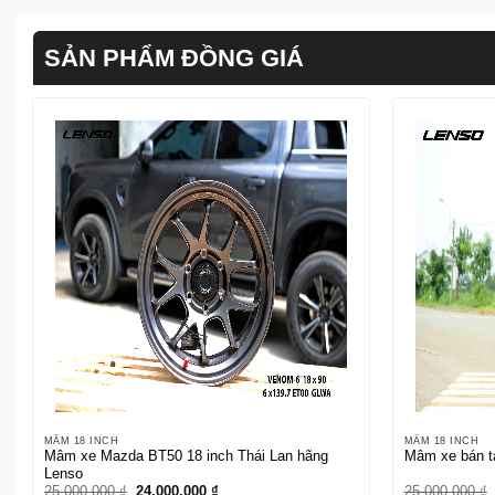
SẢN PHẨM ĐỒNG GIÁ
MÂM 18 INCH
MÂM 18 INCH
Mâm xe Mazda BT50 18 inch Thái Lan hãng
Mâm xe bán tả
Lenso
Giá
Giá
25.000.000
₫
24.000.000
₫
25.000.000
₫