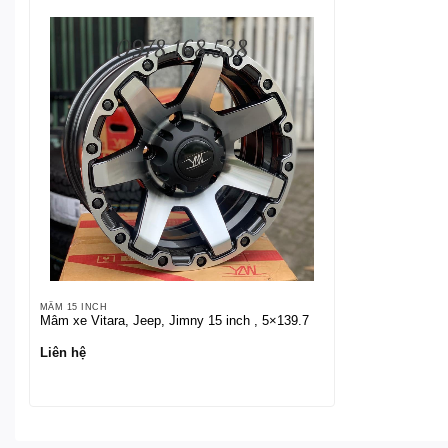
MÂM 15 INCH
Mâm xe Vitara, Jeep, Jimny 15 inch , 5×139.7
Liên hệ