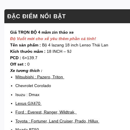
ĐẶC ĐIỂM NỔI BẬT
Giá TRỌN BỘ 4 mâm zin tháo xe
Độ Vuốt mới cho xế yêu thêm phần cá tính!
Tên sản phẩm :
Bộ 4 lazang 18 inch Lenso Thái Lan
Kích thước mâm :
18 INCH – 9J
PCD :
6×139.7
Off set :
0
Xe tương thích :
Mitsubishi : Pazero, Triton
Chevrolet Corolado
Isuzu : Dmax
Lexus GX470
Ford
: Everest, Ranger, Wildtrak,
Toyota : Fortuner, Land Cruiser, Prado, Hillux
Mazda BT50