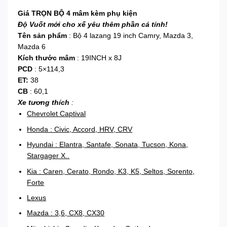
Giá TRỌN BỘ 4 mâm kèm phụ kiện
Độ Vuốt mới cho xế yêu thêm phần cá tính!
Tên sản phẩm
: Bộ 4 lazang 19 inch Camry, Mazda 3,
Mazda 6
Kích thước mâm
: 19INCH x 8J
PCD
: 5×114,3
ET:
38
CB
: 60,1
Xe tương thích
:
Chevrolet Captival
Honda : Civic, Accord, HRV, CRV
Hyundai : Elantra, Santafe, Sonata, Tucson, Kona,
Stargager X..
Kia : Caren, Cerato, Rondo, K3, K5, Seltos, Sorento,
Forte
Lexus
Mazda : 3,6, CX8, CX30