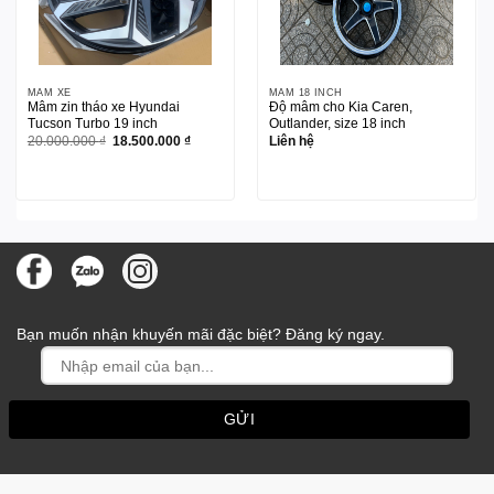
MÂM XE
MÂM 18 INCH
Mâm zin tháo xe Hyundai
Độ mâm cho Kia Caren,
Tucson Turbo 19 inch
Outlander, size 18 inch
Giá
Giá
20.000.000
₫
18.500.000
₫
Liên hệ
gốc
hiện
là:
tại
20.000.000 ₫.
là:
18.500.000 ₫.
Bạn muốn nhận khuyến mãi đặc biệt? Đăng ký ngay.