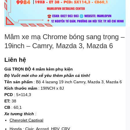
Mâm xe mạ Chrome bóng sang trọng –
19inch – Camry, Mazda 3, Mazda 6
Liên hệ
Giá TRỌN BỘ 4 mâm kèm phụ kiện
Độ Vuốt mới cho xế yêu thêm phần cá tính!
Tên sản phẩm
: Bộ 4 lazang 19 inch Camry, Mazda 3, Mazda 6
Kích thước mâm
: 19INCH x 8J
PCD
: 5×114,3
ET:
38
CB
: 60,1
Xe tương thích
:
Chevrolet Captival
Honda : Civic, Accord, HRV, CRV