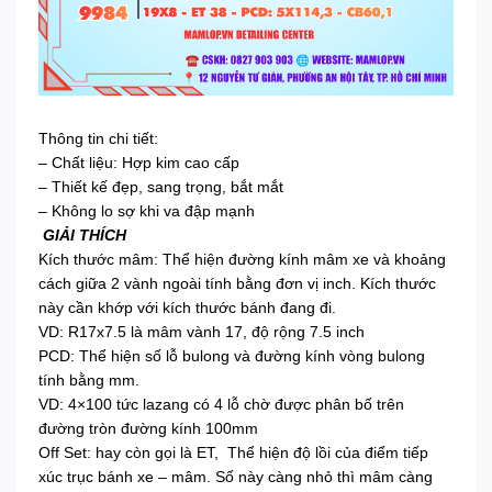
Thông tin chi tiết:
– Chất liệu: Hợp kim cao cấp
– Thiết kế đẹp, sang trọng, bắt mắt
– Không lo sợ khi va đập mạnh
GIẢI THÍCH
Kích thước mâm: Thể hiện đường kính mâm xe và khoảng
cách giữa 2 vành ngoài tính bằng đơn vị inch. Kích thước
này cần khớp với kích thước bánh đang đi.
VD: R17x7.5 là mâm vành 17, độ rộng 7.5 inch
PCD: Thể hiện số lỗ bulong và đường kính vòng bulong
tính bằng mm.
VD: 4×100 tức lazang có 4 lỗ chờ được phân bố trên
đường tròn đường kính 100mm
Off Set: hay còn gọi là ET, Thể hiện độ lồi của điểm tiếp
xúc trục bánh xe – mâm. Số này càng nhỏ thì mâm càng