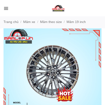
Bỏ
qua
nội
dung
Trang chủ
/
Mâm xe
/
Mâm theo size
/
Mâm 19 inch