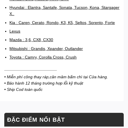
Hyundai : Elantra, Santafe, Sonata, Tucson, Kona, Stargager
X..
Kia : Caren, Cerato, Rondo, K3, K5, Seltos, Sorento, Forte
Lexus
Mazda : 3,6, CX8, CX30
Mitsubishi : Grandis, Xpander, Outlander
Toyota : Camry, Corolla Cross, Crush
_______________________
• Miễn phí công thay ráp,cân mâm bấm chì tại Cửa hàng.
• Bảo hành 12 tháng trường hợp lỗi kỹ thuật
• Ship Cod toàn quốc
ĐẶC ĐIỂM NỔI BẬT