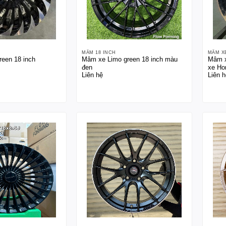
MÂM 18 INCH
MÂM X
reen 18 inch
Mâm xe Limo green 18 inch màu
Mâm x
đen
xe Ho
Liên hệ
Liên h