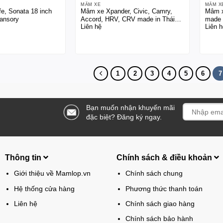
MÂM XE
MÂM X
e, Sonata 18 inch
Mâm xe Xpander, Civic, Camry,
Mâm x
ansory
Accord, HRV, CRV made in Thái
made 
Liên hệ
Liên h
Lan 17 inch
1
2
3
4
5
6
7
Bạn muốn nhận khuyến mãi
đặc biệt? Đăng ký ngay.
Thông tin
Chính sách & điều khoản
Giới thiệu về Mamlop.vn
Chính sách chung
Hệ thống cửa hàng
Phương thức thanh toán
Liên hệ
Chính sách giao hàng
Chính sách bảo hành