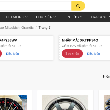
DETAILING
PHỤ KIỆN
TIN TỨC
TRA CỨU 
e Mitsubishi Grandis
/
Trang 7
R4P236WV
NHẬP MÃ:
XKTPPS4Q
giảm tối đa 10K
Giảm 10% Mã giảm tối đa 10K
Sao chép
Điều kiện
Điều kiện
Hiển