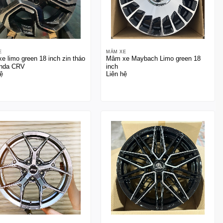
E
MÂM XE
e limo green 18 inch zin tháo
Mâm xe Maybach Limo green 18
nda CRV
inch
ệ
Liên hệ