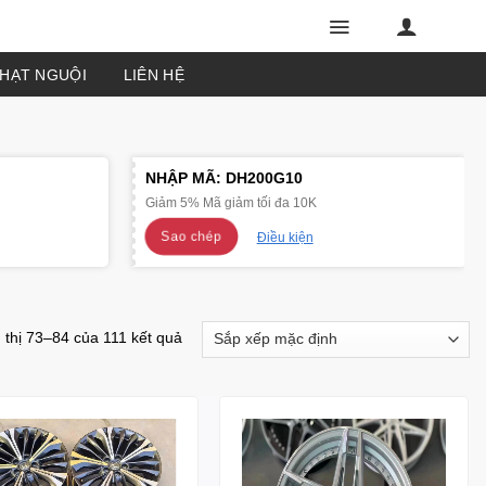
PHẠT NGUỘI
LIÊN HỆ
NHẬP MÃ:
DH200G10
Giảm 5% Mã giảm tối đa 10K
Sao chép
Điều kiện
 thị 73–84 của 111 kết quả