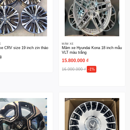
E
MÂM XE
e CRV size 19 inch zin tháo
Mâm xe Hyundai Kona 18 inch mẫu
VLT màu trắng
ệ
15.800.000
₫
16.000.000
₫
-1%