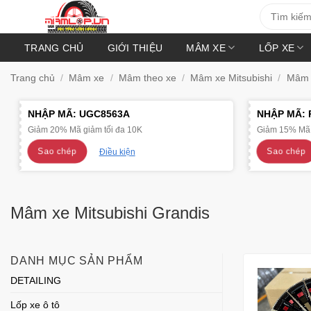
Bỏ
Tìm
kiếm:
qua
nội
TRANG CHỦ
GIỚI THIỆU
MÂM XE
LỐP XE
dung
Trang chủ
/
Mâm xe
/
Mâm theo xe
/
Mâm xe Mitsubishi
/
Mâm x
NHẬP MÃ:
UGC8563A
NHẬP MÃ:
Giảm 20% Mã giảm tối đa 10K
Giảm 15% Mã 
Sao chép
Sao chép
Điều kiện
Mâm xe Mitsubishi Grandis
DANH MỤC SẢN PHẨM
DETAILING
Lốp xe ô tô