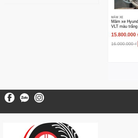
MÂM XE
Mâm xe Hyunda
VLT màu trắng
15.800.000
16.000.000
₫