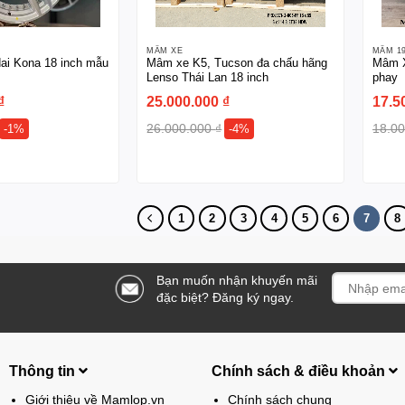
MÂM XE
MÂM 1
i Kona 18 inch mẫu
Mâm xe K5, Tucson đa chấu hãng
Mâm X
Lenso Thái Lan 18 inch
phay
₫
25.000.000
₫
17.5
26.000.000
₫
18.0
-1%
-4%
1
2
3
4
5
6
7
8
Bạn muốn nhận khuyến mãi
đặc biệt? Đăng ký ngay.
Thông tin
Chính sách & điều khoản
Giới thiệu về Mamlop.vn
Chính sách chung