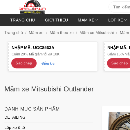
Bỏ
Tìm
kiếm:
qua
nội
TRANG CHỦ
GIỚI THIỆU
MÂM XE
LỐP XE
dung
Trang chủ
/
Mâm xe
/
Mâm theo xe
/
Mâm xe Mitsubishi
/
Mâm x
NHẬP MÃ:
UGC8563A
NHẬP MÃ:
Giảm 20% Mã giảm tối đa 10K
Giảm 15% Mã 
Sao chép
Sao chép
Điều kiện
Mâm xe Mitsubishi Outlander
DANH MỤC SẢN PHẨM
DETAILING
Lốp xe ô tô