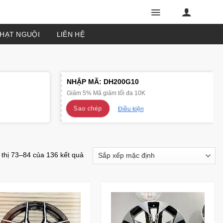
PHẠT NGUỘI
LIÊN HỆ
NHẬP MÃ:
DH200G10
Giảm 5% Mã giảm tối đa 10K
Sao chép
Điều kiện
 thị 73–84 của 136 kết quả