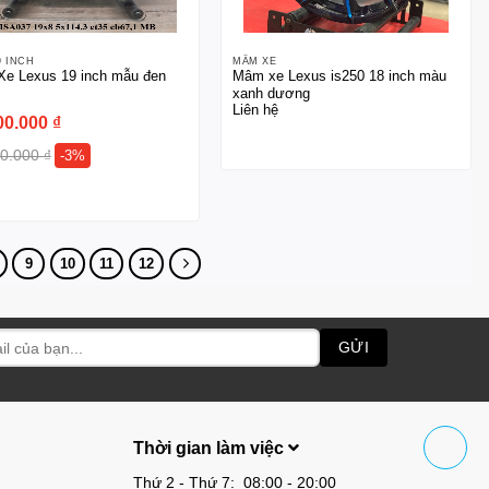
9 INCH
MÂM XE
e Lexus 19 inch mẫu đen
Mâm xe Lexus is250 18 inch màu
xanh dương
Liên hệ
00.000
₫
00.000
₫
-3%
9
10
11
12
Thời gian làm việc
Thứ 2 - Thứ 7: 08:00 - 20:00