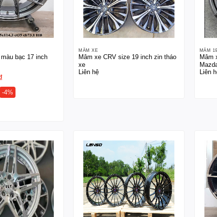
MÂM XE
MÂM 1
màu bạc 17 inch
Mâm xe CRV size 19 inch zin tháo
Mâm x
xe
Mazda
Liên hệ
Liên h
₫
-4%