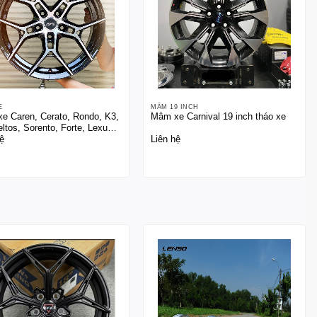
E
MÂM 19 INCH
e Caren, Cerato, Rondo, K3,
Mâm xe Carnival 19 inch tháo xe
ltos, Sorento, Forte, Lexus
ệ
Liên hệ
in Thái Lan 17 inch