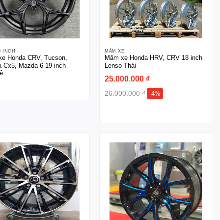
9 INCH
MÂM XE
e Honda CRV, Tucson,
Mâm xe Honda HRV, CRV 18 inch
 Cx5, Mazda 6 19 inch
Lenso Thái
ệ
25.000.000
₫
26.000.000
₫
-4%