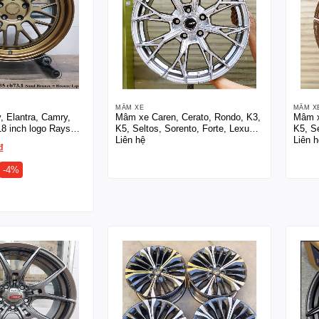
MÂM XE
MÂM X
 Elantra, Camry,
Mâm xe Caren, Cerato, Rondo, K3,
Mâm x
8 inch logo Rays
K5, Seltos, Sorento, Forte, Lexus
K5, Se
Liên hệ
Liên h
g
made in Thái Lan 17 inch
made 
₫
-4%