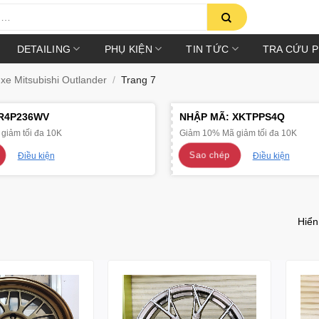
DETAILING
PHỤ KIỆN
TIN TỨC
TRA CỨU 
e Mitsubishi Outlander
/
Trang 7
R4P236WV
NHẬP MÃ:
XKTPPS4Q
giảm tối đa 10K
Giảm 10% Mã giảm tối đa 10K
Sao chép
Điều kiện
Điều kiện
Hiển