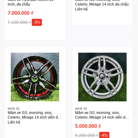
inch, đa chấu
Celerio, Mirage 14 inch đa chấu
Liên hệ
7.000.000
₫
7.200.000
₫
-3%
MÂM XE
MÂM XE
Mâm xe I10, morning, vios,
Mâm xe I10, morning, vios,
Celerio, Mirage 14 inch viền đỏ
Celerio, Mirage 14 inch viền đỏ
5 cánh
5 cánh
Liên hệ
5.000.000
₫
5.200.000
₫
-4%