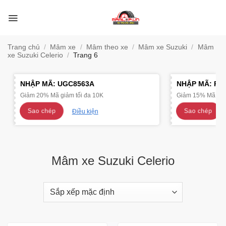
Bỏ
qua
nội
dung
Trang chủ
/
Mâm xe
/
Mâm theo xe
/
Mâm xe Suzuki
/
Mâm
xe Suzuki Celerio
/
Trang 6
NHẬP MÃ:
UGC8563A
NHẬP MÃ:
R4
Giảm 20% Mã giảm tối đa 10K
Giảm 15% Mã giảm
Sao chép
Sao chép
Điều kiện
Mâm xe Suzuki Celerio