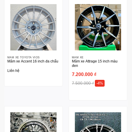
MÂM XE TOYOTA VIOS
MÂM XE
Mâm xe Accent 16 inch đa chấu
Mâm xe Attrage 15 inch màu
đen
Liên hệ
7.200.000
₫
7.500.000
₫
-4%