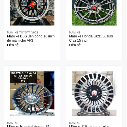
MÂM XE TOYOTA VIOS
MÂM XE
Mâm xe BBS đen bóng 16 inch
Mâm xe Honda Jazz, Suzuki
độ mâm cho VF3
Ciaz 15 inch
Liên hệ
Liên hệ
MÂM XE
MÂM XE
Mâm xe Hyundai Accent 15
Mâm xe I10, morning, vios,