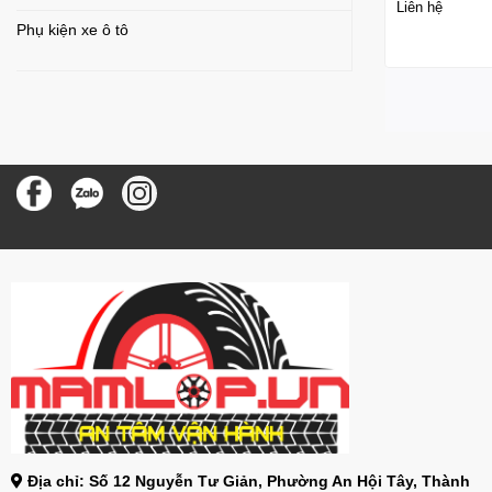
Liên hệ
Phụ kiện xe ô tô
Địa chỉ: Số 12 Nguyễn Tư Giản, Phường An Hội Tây, Thành