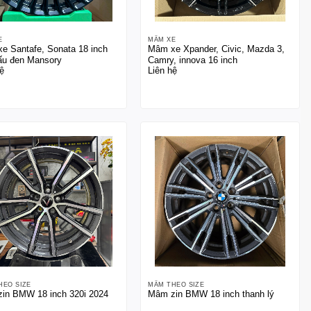
E
MÂM XE
e Santafe, Sonata 18 inch
Mâm xe Xpander, Civic, Mazda 3,
ấu đen Mansory
Camry, innova 16 inch
ệ
Liên hệ
HEO SIZE
MÂM THEO SIZE
in BMW 18 inch 320i 2024
Mâm zin BMW 18 inch thanh lý