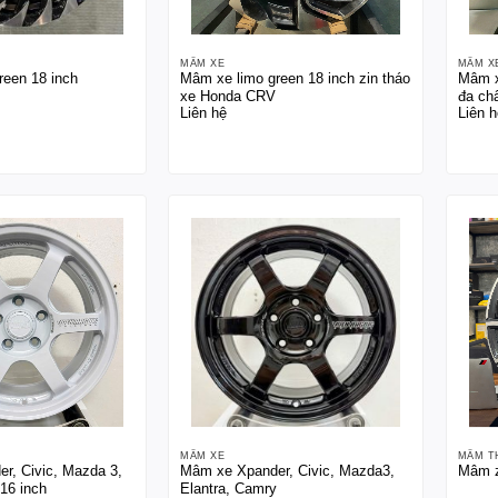
MÂM XE
MÂM X
reen 18 inch
Mâm xe limo green 18 inch zin tháo
Mâm x
xe Honda CRV
đa ch
Liên hệ
Liên h
MÂM XE
MÂM T
r, Civic, Mazda 3,
Mâm xe Xpander, Civic, Mazda3,
Mâm z
16 inch
Elantra, Camry