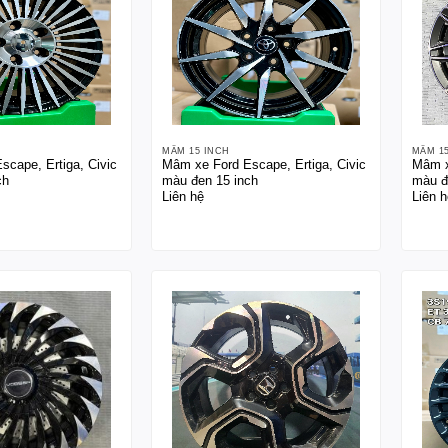
MÂM 15 INCH
MÂM 1
cape, Ertiga, Civic
Mâm xe Ford Escape, Ertiga, Civic
Mâm x
ch
màu đen 15 inch
màu đ
Liên hệ
Liên h