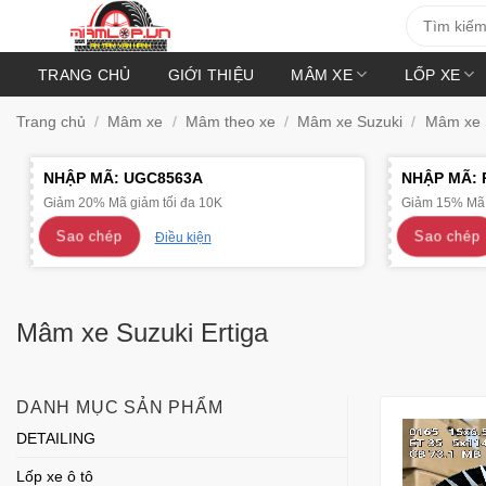
Bỏ
Tìm
kiếm:
qua
nội
TRANG CHỦ
GIỚI THIỆU
MÂM XE
LỐP XE
dung
Trang chủ
/
Mâm xe
/
Mâm theo xe
/
Mâm xe Suzuki
/
Mâm xe S
NHẬP MÃ:
UGC8563A
NHẬP MÃ:
Giảm 20% Mã giảm tối đa 10K
Giảm 15% Mã 
Sao chép
Sao chép
Điều kiện
Mâm xe Suzuki Ertiga
DANH MỤC SẢN PHẨM
DETAILING
Lốp xe ô tô