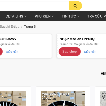
DETAILING
PHỤ KIỆN
TIN TỨC
TRA CỨU 
uzuki Ertiga
/
Trang 6
R4P236WV
NHẬP MÃ:
XKTPPS4Q
giảm tối đa 10K
Giảm 10% Mã giảm tối đa 10K
Sao chép
Điều kiện
Điều kiện
Hiể