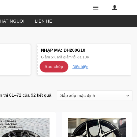
PHẠT NGUỘI
LIÊN HỆ
NHẬP MÃ:
DH200G10
Giảm 5% Mã giảm tối đa 10K
Sao chép
Điều kiện
n thị 61–72 của 92 kết quả