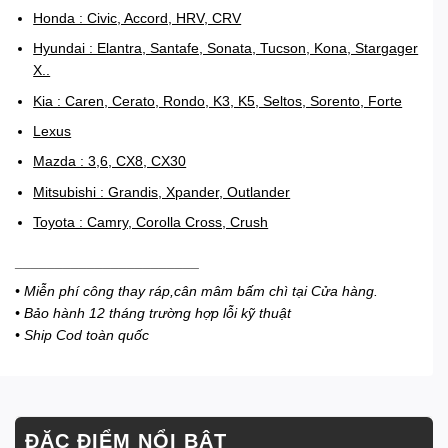
Honda : Civic, Accord, HRV, CRV
Hyundai : Elantra, Santafe, Sonata, Tucson, Kona, Stargager
X..
Kia : Caren, Cerato, Rondo, K3, K5, Seltos, Sorento, Forte
Lexus
Mazda : 3,6, CX8, CX30
Mitsubishi : Grandis, Xpander, Outlander
Toyota : Camry, Corolla Cross, Crush
_______________________
• Miễn phí công thay ráp,cân mâm bấm chì tại Cửa hàng.
• Bảo hành 12 tháng trường hợp lỗi kỹ thuật
• Ship Cod toàn quốc
ĐẶC ĐIỂM NỔI BẬT