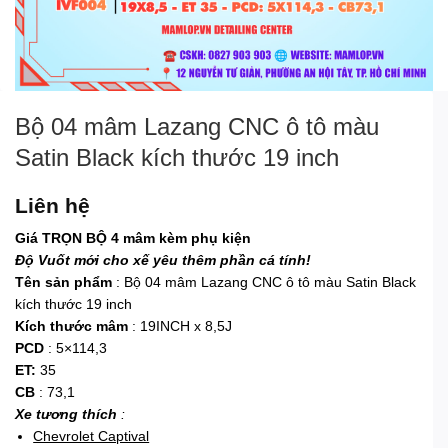
Bộ 04 mâm Lazang CNC ô tô màu
Satin Black kích thước 19 inch
Liên hệ
Giá TRỌN BỘ 4 mâm kèm phụ kiện
Độ Vuốt mới cho xế yêu thêm phần cá tính!
Tên sản phẩm
: Bộ 04 mâm Lazang CNC ô tô màu Satin Black
kích thước 19 inch
Kích thước mâm
: 19INCH x 8,5J
PCD
: 5×114,3
ET:
35
CB
: 73,1
Xe tương thích
:
Chevrolet Captival