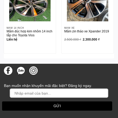
MÂM 14 INCH
MÂM XE
Mâm đúc hợp kim nhôm 14 inch
Mâm zin tháo xe Xpander 2019
lắp cho Toyota Vios
Giá
Giá
Liên hệ
2.500.000
₫
2.300.000
₫
gốc
hiện
là:
tại
2.500.000 ₫.
là:
2.300.000 ₫.
Bạn muốn nhận khuyến mãi đặc biệt? Đăng ký ngay.