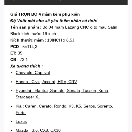
Giá TRỌN BỘ 4 mâm kèm phụ kiện
Độ Vuốt mới cho xế yêu thêm phần cá tính!
Tên sản phẩm
: Bộ 04 mâm Lazang CNC ô tô màu Satin
Black kích thước 19 inch
Kích thước mâm
: 19INCH x 8,5J
PCD
: 5×114,3
ET:
35
CB
: 73,1
Xe tương thích
:
Chevrolet Captival
Honda : Civic, Accord, HRV, CRV
Hyundai : Elantra, Santafe, Sonata, Tucson, Kona,
Stargager X..
Kia : Caren, Cerato, Rondo, K3, K5, Seltos, Sorento,
Forte
Lexus
Mazda : 3,6, CX8, CX30