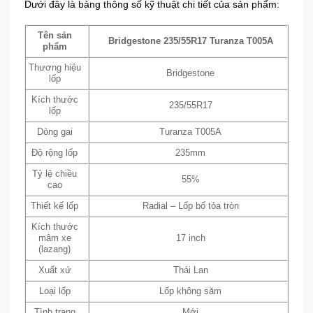
Dưới đây là bảng thông số kỹ thuật chi tiết của sản phẩm:
Tên sản
Bridgestone 235/55R17 Turanza T005A
phẩm
Thương hiệu
Bridgestone
lốp
Kích thước
235/55R17
lốp
Dòng gai
Turanza T005A
Độ rộng lốp
235mm
Tỷ lệ chiều
55%
cao
Thiết kế lốp
Radial – Lốp bố tỏa tròn
Kích thước
mâm xe
17 inch
(lazang)
Xuất xứ
Thái Lan
Loại lốp
Lốp không săm
Tình trạng
Mới