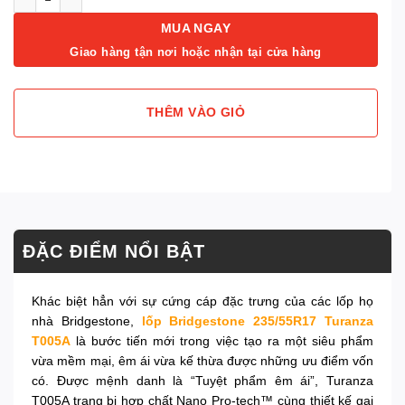
MUA NGAY
Giao hàng tận nơi hoặc nhận tại cửa hàng
THÊM VÀO GIỎ
ĐẶC ĐIỂM NỔI BẬT
Khác biệt hẳn với sự cứng cáp đặc trưng của các lốp họ
nhà Bridgestone,
lốp Bridgestone 235/55R17 Turanza
T005A
là bước tiến mới trong việc tạo ra một siêu phẩm
vừa mềm mại, êm ái vừa kế thừa được những ưu điểm vốn
có. Được mệnh danh là “Tuyệt phẩm êm ái”, Turanza
T005A trang bị hợp chất Nano Pro-tech™ cùng thiết kế gai