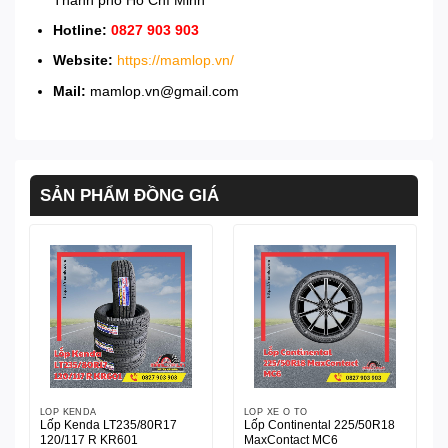
Hotline:
0827 903 903
Website:
https://mamlop.vn/
Mail:
mamlop.vn@gmail.com
SẢN PHẨM ĐỒNG GIÁ
LỐP KENDA
LỐP XE Ô TÔ
Lốp Kenda LT235/80R17
Lốp Continental 225/50R18
120/117 R KR601
MaxContact MC6