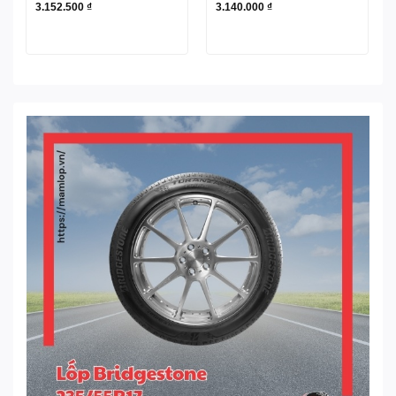
3.152.500
₫
3.140.000
₫