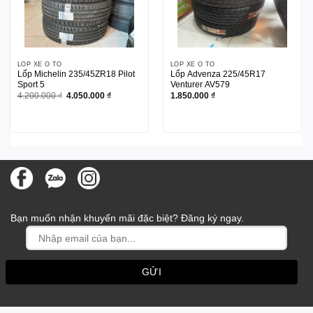
LỐP XE Ô TÔ
LỐP XE Ô TÔ
Lốp Michelin 235/45ZR18 Pilot
Lốp Advenza 225/45R17
Sport 5
Venturer AV579
Giá
Giá
4.200.000
₫
4.050.000
₫
1.850.000
₫
gốc
hiện
là:
tại
4.200.000 ₫.
là:
4.050.000 ₫.
Bạn muốn nhận khuyến mãi đặc biệt? Đăng ký ngay.