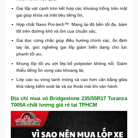
Gai lốp vát cạnh tròn kết hợp các khoảng trống trên mặt
gai giúp khóa và triệt tiêu tiếng ồn;
Hợp chất Nano Pro-tech™: Mang lại độ bền tối đa, bám
tốt trên đường khô và ôm cua chuẩn xác;
Gai dọc cứng chắc giúp điều hướng chính xác, ổn định
tay lái, góc nghiêng gai lốp giảm biến dạng cho lực
phanh tối ưu;
Khung lốp tối ưu với lớp bố polyester không nối: Giảm
thiểu tiếng ồn vọng vào khoang lái;
Lớp cao su vòng tanh mỏng và cao hơn cân bằng giữa
khả năng kiểm soát lái và sự thoải mái khi vận hành.
Địa chỉ mua vỏ Bridgestone 235/55R17 Turanza
T005A chất lượng giá rẻ tại TPHCM