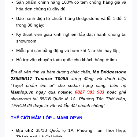
Sản phẩm chính hãng 100% có tem chống hàng giả và
hóa đơn chứng từ đầy đủ;
Bảo hành điện tử chuẩn hãng Bridgestone và lỗi 1 đổi 1
trong 30 ngày;
Kỹ thuật viên giàu kinh nghiệm lắp đặt nhanh chóng tại
showroom;
Miễn phí cân bằng động và bơm khí Nitơ khi thay lốp;
Hỗ trợ vận chuyển toàn quốc cho khách hàng ở tỉnh.
Êm ái, yên tĩnh và bám đường chắc chắn,
lốp Bridgestone
235/55R17 Turanza T005A
xứng đáng với danh hiệu
“Tuyệt phẩm êm ái” cho sedan hạng sang. Liên hệ
Mamlop.vn
ngay qua hotline:
0827 903 903
hoặc ghé
showroom tại 35/1B Quốc lộ 1A, Phường Tân Thới Hiệp,
TPHCM để được tư vấn và lắp đặt nhanh chóng!
THẾ GIỚI MÂM LỐP – MAMLOP.VN
Địa chỉ:
35/1B Quốc lộ 1A, Phường Tân Thới Hiệp,
Thành phố Hồ Chí Minh