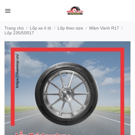
Bỏ
qua
nội
dung
Trang chủ
/
Lốp xe ô tô
/
Lốp theo size
/
Mâm Vành R17
/
Lốp 235/55R17