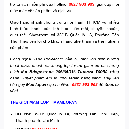
trợ tư vấn miễn phí qua hotline:
0827 903 903
, giải đáp mọi
thắc mắc về sản phẩm và dịch vụ.
Giao hàng nhanh chóng trong nội thành TPHCM với nhiều
hình thức thanh toán linh hoạt: tiền mặt, chuyển khoản,
quẹt thẻ. Showroom tại 35/1B Quốc lộ 1A, Phường Tân
Thới Hiệp tiện lợi cho khách hàng ghé thăm và trải nghiệm
sản phẩm.
Công nghệ Nano Pro-tech™ bền bỉ, rãnh lớn định hướng
thoát nước nhanh và khung lốp tối ưu giảm ồn đã chứng
minh
lốp Bridgestone 205/65R16 Turanza T005A
xứng
danh “Tuyệt phẩm êm ái” cho sedan hạng sang. Hãy liên
hệ ngay
Mamlop.vn
qua hotline:
0827 903 903
để được tư
vấn!
THẾ GIỚI MÂM LỐP – MAMLOP.VN
Địa chỉ:
35/1B Quốc lộ 1A, Phường Tân Thới Hiệp,
Thành phố Hồ Chí Minh
Hotline:
0827 903 903