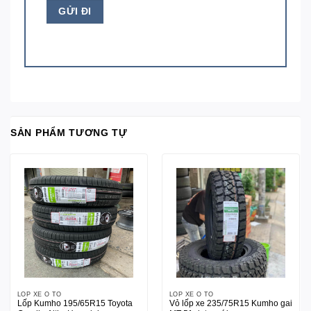
SẢN PHẨM TƯƠNG TỰ
LỐP XE Ô TÔ
LỐP XE Ô TÔ
Lốp Kumho 195/65R15 Toyota
Vỏ lốp xe 235/75R15 Kumho gai