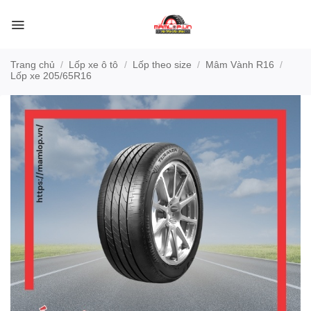
Bỏ
qua
nội
dung
Trang chủ
/
Lốp xe ô tô
/
Lốp theo size
/
Mâm Vành R16
/
Lốp xe 205/65R16