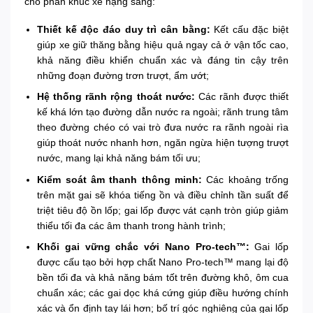
cho phân khúc xe hạng sang:
Thiết kế độc đáo duy trì cân bằng:
Kết cấu đặc biệt
giúp xe giữ thăng bằng hiệu quả ngay cả ở vận tốc cao,
khả năng điều khiển chuẩn xác và đáng tin cậy trên
những đoạn đường trơn trượt, ẩm ướt;
Hệ thống rãnh rộng thoát nước:
Các rãnh được thiết
kế khá lớn tạo đường dẫn nước ra ngoài; rãnh trung tâm
theo đường chéo có vai trò đưa nước ra rãnh ngoài rìa
giúp thoát nước nhanh hơn, ngăn ngừa hiện tượng trượt
nước, mang lại khả năng bám tối ưu;
Kiểm soát âm thanh thông minh:
Các khoảng trống
trên mặt gai sẽ khóa tiếng ồn và điều chỉnh tần suất để
triệt tiêu độ ồn lốp; gai lốp được vát cạnh tròn giúp giảm
thiểu tối đa các âm thanh trong hành trình;
Khối gai vững chắc với Nano Pro-tech™:
Gai lốp
được cấu tạo bởi hợp chất Nano Pro-tech™ mang lại độ
bền tối đa và khả năng bám tốt trên đường khô, ôm cua
chuẩn xác; các gai dọc khá cứng giúp điều hướng chính
xác và ổn định tay lái hơn; bố trí góc nghiêng của gai lốp