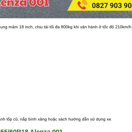
g mâm 18 inch, chịu tải tối đa 800kg khi vận hành ở tốc độ 210km/h. 
thành lốp cũ, nắp bình xăng hoặc sách hướng dẫn sử dụng xe.
255/60R18 Alenza 001