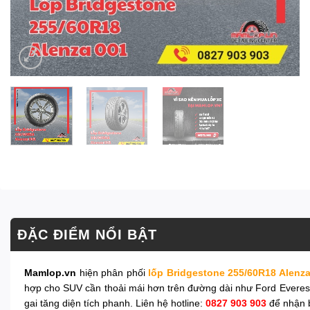
ĐẶC ĐIỂM NỔI BẬT
Mamlop.vn
hiện phân phối
lốp Bridgestone 255/60R18 Alenza
hợp cho SUV cần thoải mái hơn trên đường dài như Ford Everest
gai tăng diện tích phanh. Liên hệ hotline:
0827 903 903
để nhận b