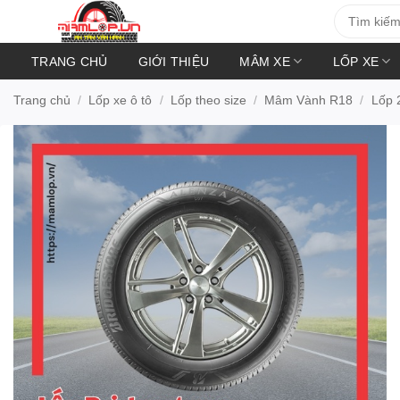
Bỏ
Tìm
kiếm:
qua
nội
TRANG CHỦ
GIỚI THIỆU
MÂM XE
LỐP XE
dung
Trang chủ
/
Lốp xe ô tô
/
Lốp theo size
/
Mâm Vành R18
/
Lốp 