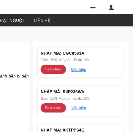
PHẠT NGUỘI
LIÊN HỆ
NHẬP MÃ:
UGC8563A
Giảm 20% Mã giảm tối đa 10K
Sao chép
Điều kiện
hành bền bỉ đến
NHẬP MÃ:
R4P236WV
Giảm 15% Mã giảm tối đa 10K
Sao chép
Điều kiện
NHẬP MÃ:
XKTPPS4Q