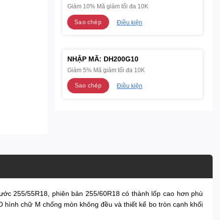
Giảm 10% Mã giảm tối đa 10K
Sao chép
Điều kiện
NHẬP MÃ:
DH200G10
Giảm 5% Mã giảm tối đa 10K
Sao chép
Điều kiện
hước 255/55R18, phiên bản 255/60R18 có thành lốp cao hơn phù
D hình chữ M chống mòn không đều và thiết kế bo tròn cạnh khối