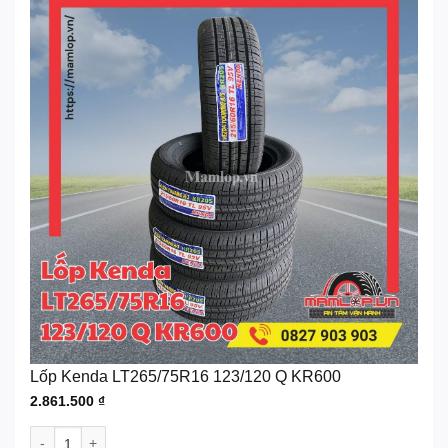
Lốp Kenda LT265/75R16 123/120 Q KR600
2.861.500
₫
Lốp Kenda LT265/75R16 123/120 Q KR600 số lượng