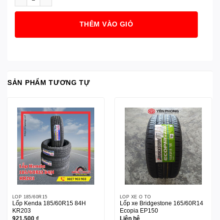
THÊM VÀO GIỎ
SẢN PHẨM TƯƠNG TỰ
LỐP 185/60R15
LỐP XE Ô TÔ
Lốp Kenda 185/60R15 84H
Lốp xe Bridgestone 165/60R14
KR203
Ecopia EP150
921.500
₫
Liên hệ