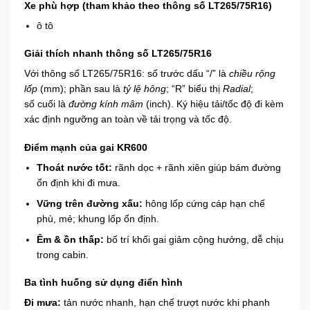
Xe phù hợp (tham khảo theo thông số LT265/75R16)
ô tô
Giải thích nhanh thông số LT265/75R16
Với thông số LT265/75R16: số trước dấu “/” là
chiều rộng
lốp
(mm); phần sau là
tỷ lệ hông
; “R” biểu thị
Radial
;
số cuối là
đường kính mâm
(inch). Ký hiệu tải/tốc độ đi kèm
xác định ngưỡng an toàn về tải trọng và tốc độ.
Điểm mạnh của gai KR600
Thoát nước tốt:
rãnh dọc + rãnh xiên giúp bám đường
ổn định khi đi mưa.
Vững trên đường xấu:
hông lốp cứng cáp hạn chế
phù, mẻ; khung lốp ổn định.
Êm & ồn thấp:
bố trí khối gai giảm cộng hưởng, dễ chịu
trong cabin.
Ba tình huống sử dụng điển hình
Đi mưa:
tản nước nhanh, hạn chế trượt nước khi phanh