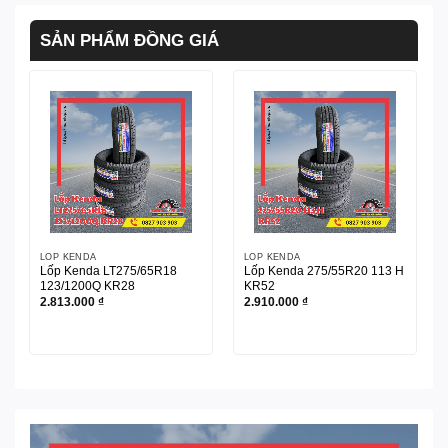
SẢN PHẨM ĐỒNG GIÁ
LỐP KENDA
LỐP KENDA
Lốp Kenda LT275/65R18
Lốp Kenda 275/55R20 113 H
123/1200Q KR28
KR52
2.813.000
₫
2.910.000
₫