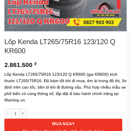
Lốp Kenda LT265/75R16 123/120 Q
KR600
2.861.500
₫
Lốp Kenda LT265/75R16 123/120 Q KR600 (gai KR600) kích
thước LT265/75R16. Độ bám tốt khi đi mưa, êm ái trong đô thị, ổn
định trên cao tốc, bền bỉ khi đi đường xấu. Phù hợp nhiều mẫu xe
phổ biến có cùng thông số; lắp đặt & bảo hành chính hãng tại
Mamlop.vn.
Lốp Kenda LT265/75R16 123/120 Q KR600 số lượng
MUA NGAY