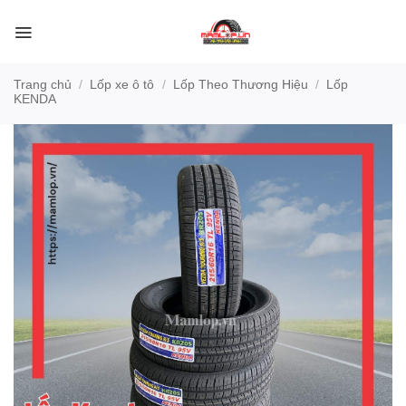
Bỏ
qua
nội
dung
Trang chủ
/
Lốp xe ô tô
/
Lốp Theo Thương Hiệu
/
Lốp
KENDA