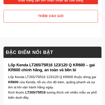
Giao hàng tận nơi hoặc nhận tại cửa hàng
THÊM VÀO GIỎ
ĐẶC ĐIỂM NỔI BẬT
Lốp Kenda LT265/75R16 123/120 Q KR600 – gai
KR600 chính hãng, an toàn và bền bỉ
Lốp Kenda LT265/75R16 123/120 Q KR600 thuộc dòng gai
KR600
của Kenda, tối ưu cho độ bám, quãng phanh và sự
êm ái khi vận hành hằng ngày.
Kích thước
LT265/75R16
tương thích với nhiều mẫu xe phổ
biến dưới đây.