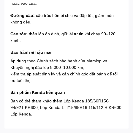
hoặc vào cua.
Đường xấu:
cấu trúc bền bỉ chịu va đập tốt, giảm mòn
không đều.
Cao tốc:
thân lốp ổn định, giữ lái tự tin khi chạy 90–120
km/h.
Bảo hành & hậu mãi
Áp dụng theo
Chính sách bảo hành
của Mamlop.vn.
Khuyến nghị đảo lốp 8.000–10.000 km,
kiểm tra áp suất định kỳ và cân chỉnh góc đặt bánh để tối
ưu tuổi thọ.
Sản phẩm Kenda liên quan
Bạn có thể tham khảo thêm
Lốp Kenda 185/60R15C
94/92T KR600
,
Lốp Kenda LT215/85R16 115/112 R KR600
,
Lốp Kenda
.