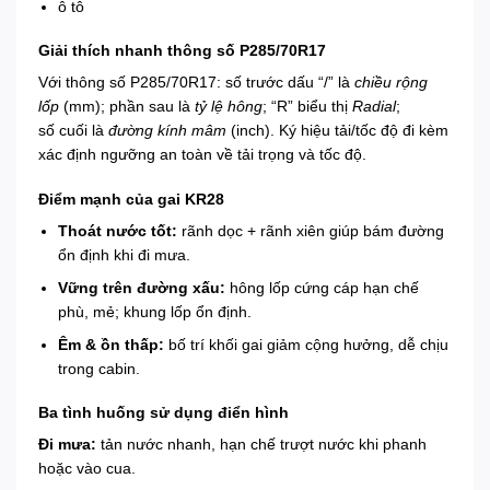
ô tô
Giải thích nhanh thông số P285/70R17
Với thông số P285/70R17: số trước dấu “/” là
chiều rộng
lốp
(mm); phần sau là
tỷ lệ hông
; “R” biểu thị
Radial
;
số cuối là
đường kính mâm
(inch). Ký hiệu tải/tốc độ đi kèm
xác định ngưỡng an toàn về tải trọng và tốc độ.
Điểm mạnh của gai KR28
Thoát nước tốt:
rãnh dọc + rãnh xiên giúp bám đường
ổn định khi đi mưa.
Vững trên đường xấu:
hông lốp cứng cáp hạn chế
phù, mẻ; khung lốp ổn định.
Êm & ồn thấp:
bố trí khối gai giảm cộng hưởng, dễ chịu
trong cabin.
Ba tình huống sử dụng điển hình
Đi mưa:
tản nước nhanh, hạn chế trượt nước khi phanh
hoặc vào cua.