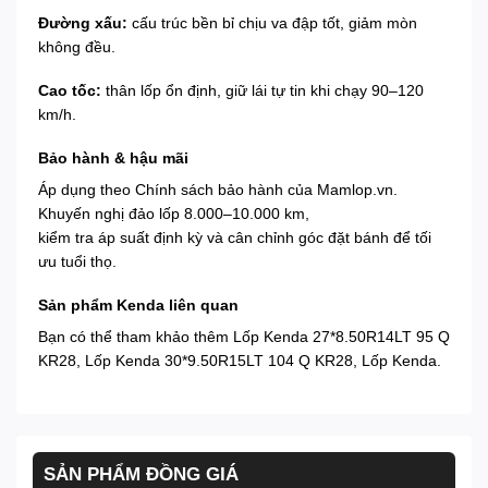
Đường xấu:
cấu trúc bền bỉ chịu va đập tốt, giảm mòn
không đều.
Cao tốc:
thân lốp ổn định, giữ lái tự tin khi chạy 90–120
km/h.
Bảo hành & hậu mãi
Áp dụng theo
Chính sách bảo hành
của Mamlop.vn.
Khuyến nghị đảo lốp 8.000–10.000 km,
kiểm tra áp suất định kỳ và cân chỉnh góc đặt bánh để tối
ưu tuổi thọ.
Sản phẩm Kenda liên quan
Bạn có thể tham khảo thêm
Lốp Kenda 27*8.50R14LT 95 Q
KR28
,
Lốp Kenda 30*9.50R15LT 104 Q KR28
,
Lốp Kenda
.
SẢN PHẨM ĐỒNG GIÁ