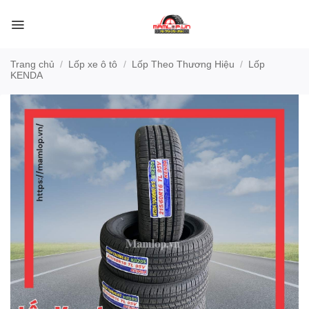
Bỏ
qua
nội
dung
Trang chủ
/
Lốp xe ô tô
/
Lốp Theo Thương Hiệu
/
Lốp
KENDA