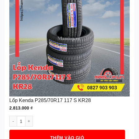
Lốp Kenda P285/70R17 117 S KR28
2.813.000
₫
Lốp Kenda P285/70R17 117 S KR28 số lượng
THÊM VÀO GIỎ