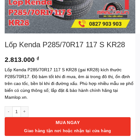
Lốp Kenda P285/70R17 117 S KR28
2.813.000
₫
Lốp Kenda P285/70R17 117 S KR28 (gai KR28) kích thước
P285/70R17. Độ bám tốt khi đi mưa, êm ái trong đô thị, ổn định
trên cao tốc, bền bỉ khi đi đường xấu. Phù hợp nhiều mẫu xe phổ
biến có cùng thông số; lắp đặt & bảo hành chính hãng tại
Mamlop.vn.
Lốp Kenda P285/70R17 117 S KR28 số lượng
MUA NGAY
Giao hàng tận nơi hoặc nhận tại cửa hàng