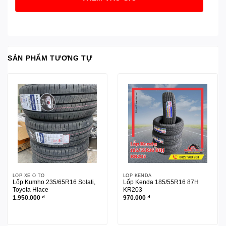
SẢN PHẨM TƯƠNG TỰ
LỐP XE Ô TÔ
LỐP KENDA
Lốp Kumho 235/65R16 Solati,
Lốp Kenda 185/55R16 87H
Toyota Hiace
KR203
1.950.000
₫
970.000
₫