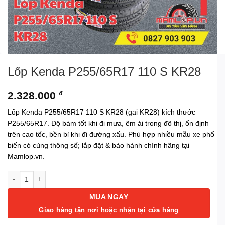
Lốp Kenda P255/65R17 110 S KR28
2.328.000
₫
Lốp Kenda P255/65R17 110 S KR28 (gai KR28) kích thước
P255/65R17. Độ bám tốt khi đi mưa, êm ái trong đô thị, ổn định
trên cao tốc, bền bỉ khi đi đường xấu. Phù hợp nhiều mẫu xe phổ
biến có cùng thông số; lắp đặt & bảo hành chính hãng tại
Mamlop.vn.
Lốp Kenda P255/65R17 110 S KR28 số lượng
MUA NGAY
Giao hàng tận nơi hoặc nhận tại cửa hàng