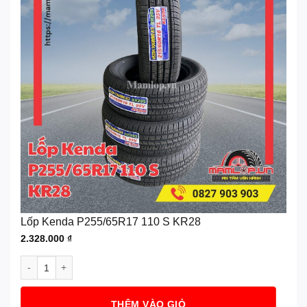
Lốp Kenda P255/65R17 110 S KR28
2.328.000
₫
Lốp Kenda P255/65R17 110 S KR28 số lượng
THÊM VÀO GIỎ