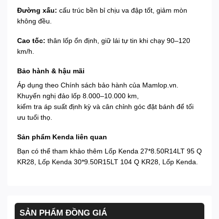
Đường xấu:
cấu trúc bền bỉ chịu va đập tốt, giảm mòn
không đều.
Cao tốc:
thân lốp ổn định, giữ lái tự tin khi chạy 90–120
km/h.
Bảo hành & hậu mãi
Áp dụng theo
Chính sách bảo hành
của Mamlop.vn.
Khuyến nghị đảo lốp 8.000–10.000 km,
kiểm tra áp suất định kỳ và cân chỉnh góc đặt bánh để tối
ưu tuổi thọ.
Sản phẩm Kenda liên quan
Bạn có thể tham khảo thêm
Lốp Kenda 27*8.50R14LT 95 Q
KR28
,
Lốp Kenda 30*9.50R15LT 104 Q KR28
,
Lốp Kenda
.
SẢN PHẨM ĐỒNG GIÁ