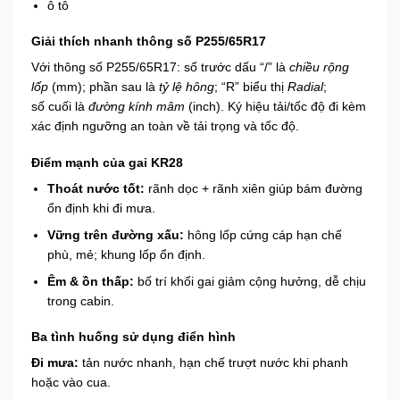
ô tô
Giải thích nhanh thông số P255/65R17
Với thông số P255/65R17: số trước dấu “/” là
chiều rộng
lốp
(mm); phần sau là
tỷ lệ hông
; “R” biểu thị
Radial
;
số cuối là
đường kính mâm
(inch). Ký hiệu tải/tốc độ đi kèm
xác định ngưỡng an toàn về tải trọng và tốc độ.
Điểm mạnh của gai KR28
Thoát nước tốt:
rãnh dọc + rãnh xiên giúp bám đường
ổn định khi đi mưa.
Vững trên đường xấu:
hông lốp cứng cáp hạn chế
phù, mẻ; khung lốp ổn định.
Êm & ồn thấp:
bố trí khối gai giảm cộng hưởng, dễ chịu
trong cabin.
Ba tình huống sử dụng điển hình
Đi mưa:
tản nước nhanh, hạn chế trượt nước khi phanh
hoặc vào cua.