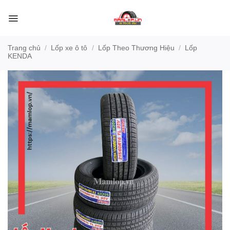
Bỏ
qua
nội
dung
Trang chủ
/
Lốp xe ô tô
/
Lốp Theo Thương Hiệu
/
Lốp
KENDA