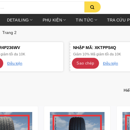
DETAILING
PHỤ KIỆN
TIN TỨC
TRA CỨU 
Trang 2
R4P236WV
NHẬP MÃ:
XKTPPS4Q
giảm tối đa 10K
Giảm 10% Mã giảm tối đa 10K
Sao chép
Điều kiện
Điều kiện
Hiể