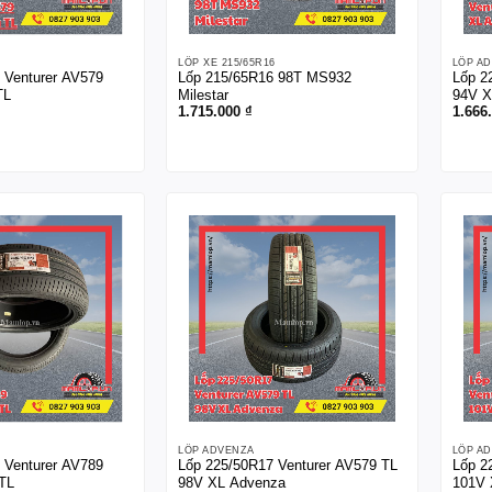
LỐP XE 215/65R16
LỐP A
 Venturer AV579
Lốp 215/65R16 98T MS932
Lốp 2
TL
Milestar
94V X
1.715.000
₫
1.666
LỐP ADVENZA
LỐP A
 Venturer AV789
Lốp 225/50R17 Venturer AV579 TL
Lốp 2
TL
98V XL Advenza
101V 