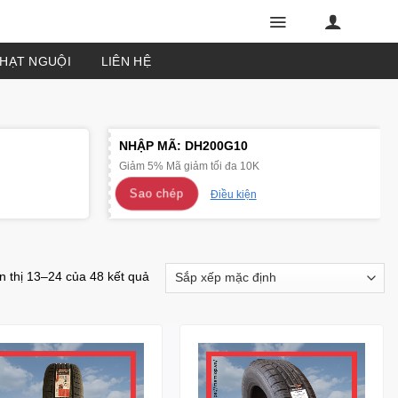
PHẠT NGUỘI
LIÊN HỆ
NHẬP MÃ:
DH200G10
Giảm 5% Mã giảm tối đa 10K
Sao chép
Điều kiện
n thị 13–24 của 48 kết quả