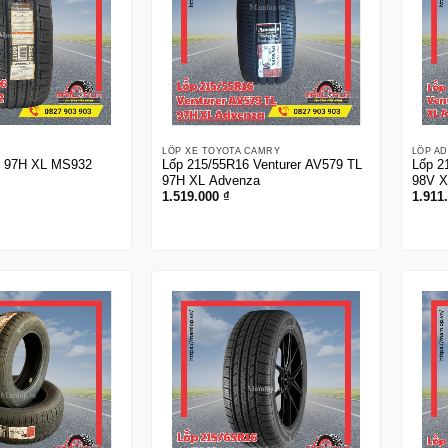
LỐP XE TOYOTA CAMRY
LỐP A
6 97H XL MS932
Lốp 215/55R16 Venturer AV579 TL
Lốp 2
97H XL Advenza
98V X
1.519.000
₫
1.911