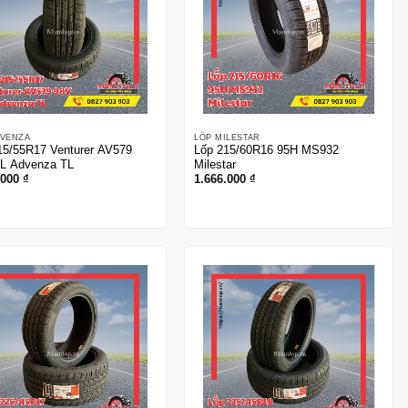
DVENZA
LỐP MILESTAR
15/55R17 Venturer AV579
Lốp 215/60R16 95H MS932
L Advenza TL
Milestar
.000
₫
1.666.000
₫