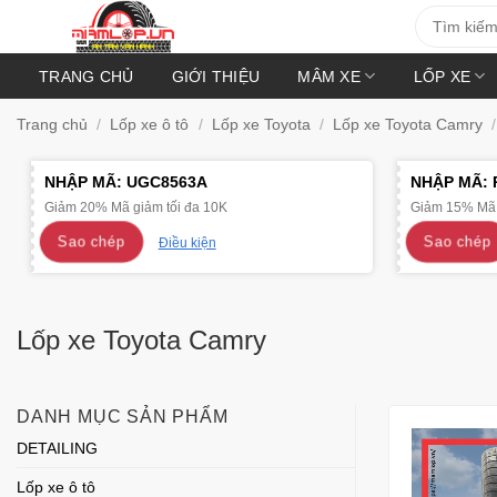
Bỏ
Tìm
kiếm:
qua
nội
TRANG CHỦ
GIỚI THIỆU
MÂM XE
LỐP XE
dung
Trang chủ
/
Lốp xe ô tô
/
Lốp xe Toyota
/
Lốp xe Toyota Camry
/
NHẬP MÃ:
UGC8563A
NHẬP MÃ:
Giảm 20% Mã giảm tối đa 10K
Giảm 15% Mã 
Sao chép
Sao chép
Điều kiện
Lốp xe Toyota Camry
DANH MỤC SẢN PHẨM
DETAILING
Lốp xe ô tô