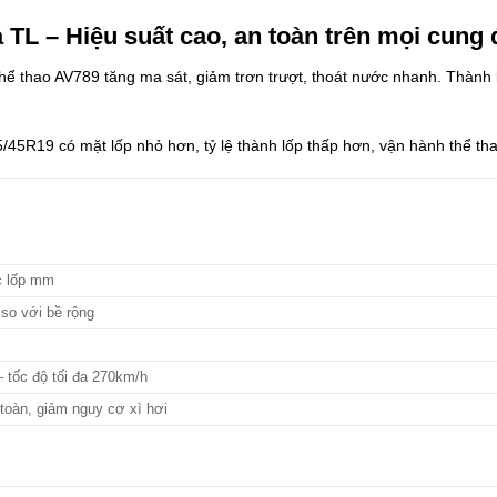
TL – Hiệu suất cao, an toàn trên mọi cung
ể thao AV789 tăng ma sát, giảm trơn trượt, thoát nước nhanh. Thành l
5/45R19 có mặt lốp nhỏ hơn, tỷ lệ thành lốp thấp hơn, vận hành thể tha
c lốp mm
 so với bề rộng
– tốc độ tối đa 270km/h
 toàn, giảm nguy cơ xì hơi