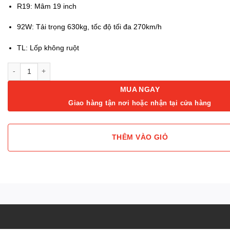
R19: Mâm 19 inch
92W: Tải trọng 630kg, tốc độ tối đa 270km/h
TL: Lốp không ruột
Lốp 225/45R19 Venturer AV789 92W Advenza TL số lượng
MUA NGAY
Giao hàng tận nơi hoặc nhận tại cửa hàng
THÊM VÀO GIỎ