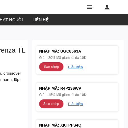
PHẠT NGUỘI
LIÊN HỆ
venza TL
NHẬP MÃ:
UGC8563A
Giảm 20% Mã giảm tối đa 10K
Sao chép
Điều kiện
, crossover
 nhanh, lốp
NHẬP MÃ:
R4P236WV
Giảm 15% Mã giảm tối đa 10K
Sao chép
Điều kiện
NHẬP MÃ:
XKTPPS4Q