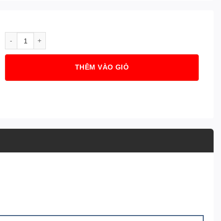
Lốp 225/45R19 Venturer AV789 92W Advenza TL số lượng
THÊM VÀO GIỎ