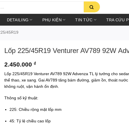
DETAILING
PHỤ KIỆN
TIN TỨC
TRA CỨU 
225/45R19
Lốp 225/45R19 Venturer AV789 92W Ad
2.450.000
₫
Lốp 225/45R19 Venturer AV789 92W Advenza TL lý tưởng cho sedan
thể thao, xe sang. Gai AV789 tăng bám đường, giảm ồn, thoát nước
không ruột, vận hành ổn định.
Thông số kỹ thuật:
225: Chiều rộng mặt lốp mm
45: Tỷ lệ chiều cao lốp