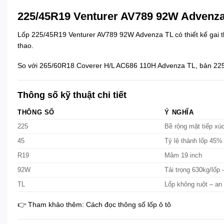
225/45R19 Venturer AV789 92W Advenza 
Lốp 225/45R19 Venturer AV789 92W Advenza TL có thiết kế gai th
thao.
So với
265/60R18 Coverer H/L AC686 110H Advenza TL
, bản 22
Thông số kỹ thuật chi tiết
THÔNG SỐ
Ý NGHĨA
225
Bề rộng mặt tiếp xú
45
Tỷ lệ thành lốp 45%
R19
Mâm 19 inch
92W
Tải trọng 630kg/lốp 
TL
Lốp không ruột – an
👉 Tham khảo thêm:
Cách đọc thông số lốp ô tô