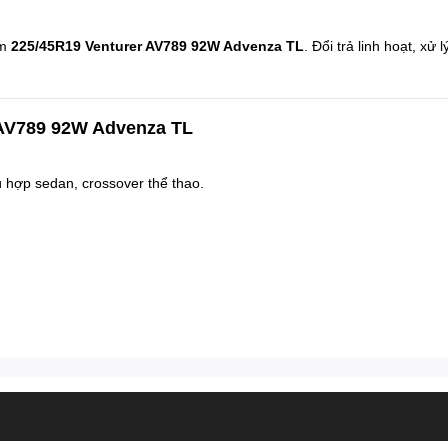
ẩm
225/45R19 Venturer AV789 92W Advenza TL
. Đổi trả linh hoạt, xử
 AV789 92W Advenza TL
ù hợp sedan, crossover thể thao.