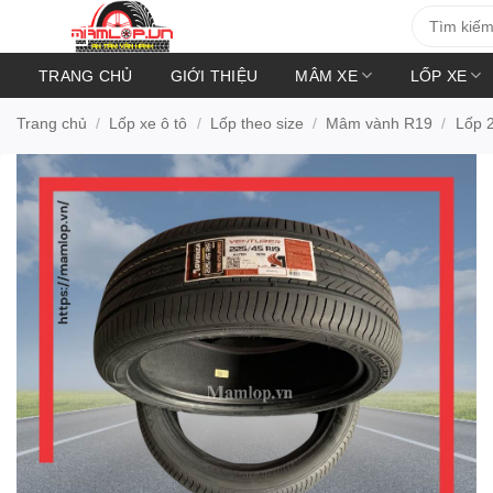
Bỏ
Tìm
kiếm:
qua
nội
TRANG CHỦ
GIỚI THIỆU
MÂM XE
LỐP XE
dung
Trang chủ
/
Lốp xe ô tô
/
Lốp theo size
/
Mâm vành R19
/
Lốp 