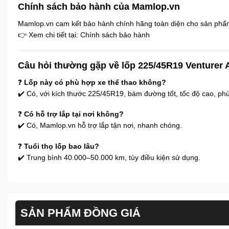
Chính sách bảo hành của Mamlop.vn
Mamlop.vn cam kết bảo hành chính hãng toàn diện cho sản ph
👉 Xem chi tiết tại:
Chính sách bảo hành
Câu hỏi thường gặp về lốp 225/45R19 Venturer
❓
Lốp này có phù hợp xe thể thao không?
✔️ Có, với kích thước 225/45R19, bám đường tốt, tốc độ cao, ph
❓
Có hỗ trợ lắp tại nơi không?
✔️ Có, Mamlop.vn hỗ trợ lắp tận nơi, nhanh chóng.
❓
Tuổi thọ lốp bao lâu?
✔️ Trung bình 40.000–50.000 km, tùy điều kiện sử dụng.
SẢN PHẨM ĐỒNG GIÁ