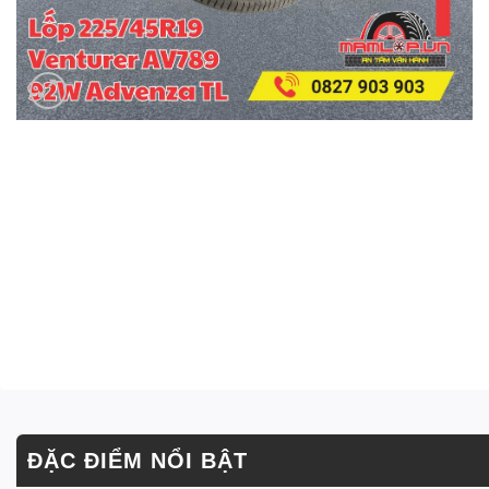
ĐẶC ĐIỂM NỔI BẬT