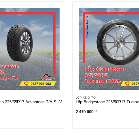
LỐP XE Ô TÔ
ch 225/65R17 Advantage T/A SUV
Lốp Bridgestone 225/50R17 Turan
2.470.000
₫