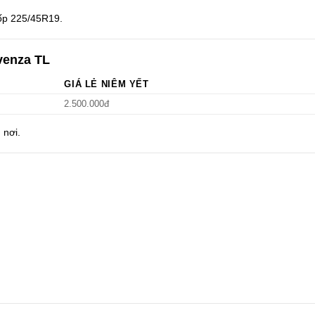
lốp 225/45R19.
venza TL
GIÁ LẺ NIÊM YẾT
2.500.000đ
 nơi.