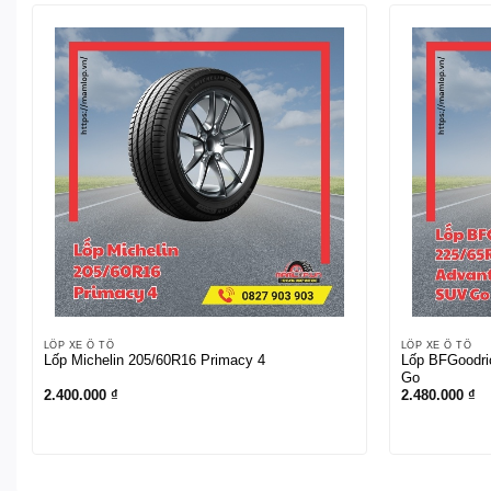
LỐP XE Ô TÔ
LỐP XE Ô TÔ
Lốp Michelin 205/60R16 Primacy 4
Lốp BFGoodri
Go
2.400.000
₫
2.480.000
₫