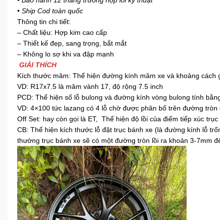
• Bảo hành 12 tháng trường hợp lỗi kỹ thuật
• Ship Cod toàn quốc
Thông tin chi tiết:
– Chất liệu: Hợp kim cao cấp
– Thiết kế đẹp, sang trọng, bắt mắt
– Không lo sợ khi va đập mạnh
GIẢI THÍCH
Kích thước mâm: Thể hiện đường kính mâm xe và khoảng cách giữ
VD: R17x7.5 là mâm vành 17, độ rộng 7.5 inch
PCD: Thể hiện số lỗ bulong và đường kính vòng bulong tính bằ
VD: 4×100 tức lazang có 4 lỗ chờ được phân bố trên đường tr
Off Set: hay còn gọi là ET, Thể hiện độ lồi của điểm tiếp xúc t
CB: Thể hiện kích thước lỗ đặt trục bánh xe (là đường kính lỗ 
thường trục bánh xe sẽ có một đường tròn lồi ra khoản 3-7mm đ