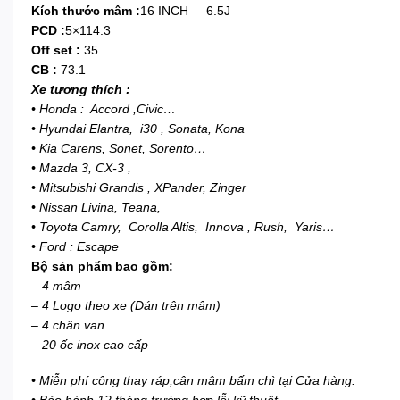
Kích thước mâm :
16 INCH – 6.5J
PCD :
5×114.3
Off set :
35
CB :
73.1
Xe tương thích :
• Honda : Accord ,Civic…
• Hyundai Elantra, i30 , Sonata, Kona
• Kia Carens, Sonet, Sorento…
• Mazda 3, CX-3 ,
• Mitsubishi Grandis , XPander, Zinger
• Nissan Livina, Teana,
• Toyota Camry, Corolla Altis, Innova , Rush, Yaris…
• Ford : Escape
Bộ sản phẩm bao gồm:
– 4 mâm
– 4 Logo theo xe (Dán trên mâm)
– 4 chân van
– 20 ốc inox cao cấp
• Miễn phí công thay ráp,cân mâm bấm chì tại Cửa hàng.