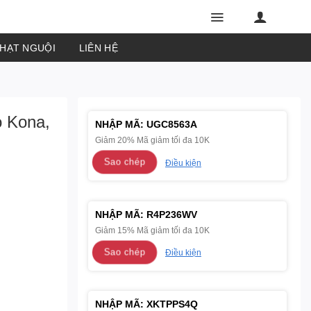
PHẠT NGUỘI
LIÊN HỆ
 Kona,
NHẬP MÃ:
UGC8563A
Giảm 20% Mã giảm tối đa 10K
Sao chép
Điều kiện
NHẬP MÃ:
R4P236WV
Giảm 15% Mã giảm tối đa 10K
Sao chép
Điều kiện
NHẬP MÃ:
XKTPPS4Q