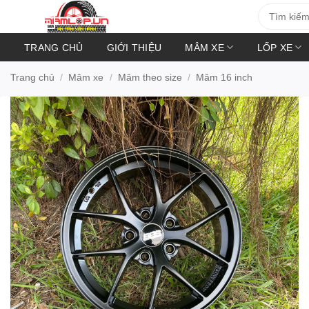
Bỏ
Tìm
kiếm:
qua
nội
TRANG CHỦ
GIỚI THIỆU
MÂM XE
LỐP XE
dung
Trang chủ
/
Mâm xe
/
Mâm theo size
/
Mâm 16 inch