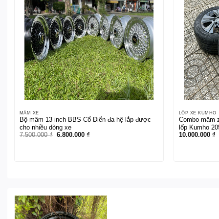
MÂM XE
LỐP XE KUMHO
Bộ mâm 13 inch BBS Cổ Điển đa hệ lắp được
Combo mâm zi
cho nhiều dòng xe
lốp Kumho 20
Giá
Giá
7.500.000
₫
6.800.000
₫
10.000.000
₫
gốc
hiện
là:
tại
7.500.000 ₫.
là:
6.800.000 ₫.