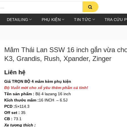
DETAILING
PHỤ KIỆN
TIN TỨC
TRA CỨU 
Mâm Thái Lan SSW 16 inch gắn vừa cho
K3, Grandis, Rush, Xpander, Zinger
Liên hệ
Giá TRỌN BỘ 4 mâm kèm phụ kiện
Độ Vuốt mới cho xế yêu thêm phần cá tính!
Tên sản phẩm :
Bộ 4 lazang 16 inch
Kích thước mâm :
16 INCH – 6.5J
PCD :
5×114.3
Off set :
35
CB :
73.1
Xe tương thích :