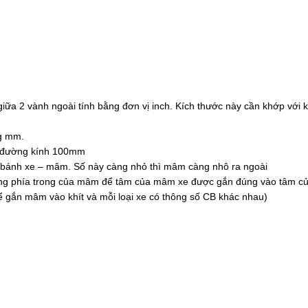
a 2 vành ngoài tính bằng đơn vị inch. Kích thước này cần khớp với k
ng mm.
òn đường kính 100mm
rục bánh xe – mâm. Số này càng nhỏ thì mâm càng nhô ra ngoài
trống phía trong của mâm để tâm của mâm xe được gắn đúng vào tâm củ
ể gắn mâm vào khít và mỗi loại xe có thông số CB khác nhau)