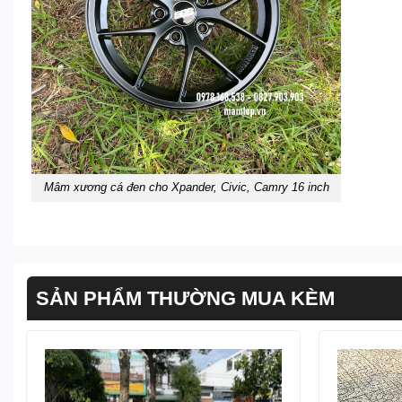
Mâm xương cá đen cho Xpander, Civic, Camry 16 inch
SẢN PHẨM THƯỜNG MUA KÈM