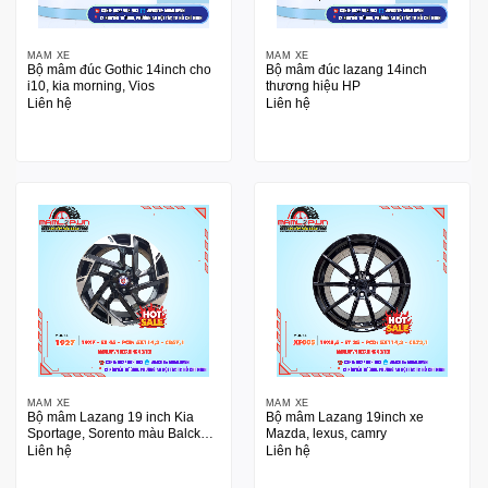
MÂM XE
MÂM XE
Bộ mâm đúc Gothic 14inch cho
Bộ mâm đúc lazang 14inch
i10, kia morning, Vios
thương hiệu HP
Liên hệ
Liên hệ
MÂM XE
MÂM XE
Bộ mâm Lazang 19 inch Kia
Bộ mâm Lazang 19inch xe
Sportage, Sorento màu Balck
Mazda, lexus, camry
Machined
Liên hệ
Liên hệ