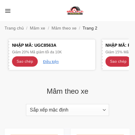
Bỏ
qua
nội
dung
Trang chủ
/
Mâm xe
/
Mâm theo xe
/
Trang 2
NHẬP MÃ:
UGC8563A
NHẬP MÃ:
R4
Giảm 20% Mã giảm tối đa 10K
Giảm 15% Mã giảm
Sao chép
Sao chép
Điều kiện
Mâm theo xe