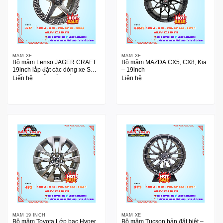
MÂM XE
MÂM XE
Bộ mâm Lenso JAGER CRAFT
Bộ mâm MAZDA CX5, CX8, Kia
19inch lắp đặt các dòng xe SUV
– 19inch
hoặc xe Nhật, Hàn Đức
Liên hệ
Liên hệ
MÂM 19 INCH
MÂM XE
Bộ mâm Toyota Lớp bạc Hyper
Bộ mâm Tucson bản đặt biệt –