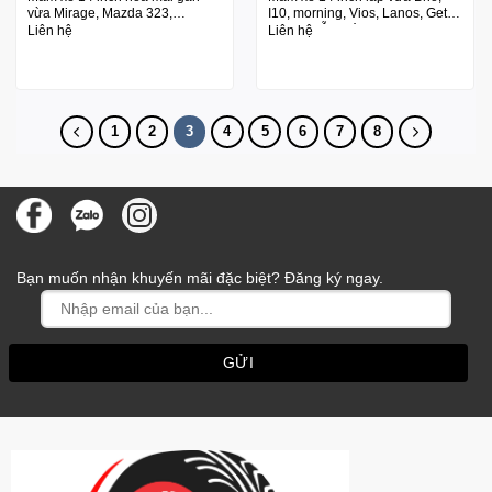
vừa Mirage, Mazda 323,
I10, morning, Vios, Lanos, Get,
Celerio, Morning
Soluto mẫu mới
Liên hệ
Liên hệ
1
2
3
4
5
6
7
8
Bạn muốn nhận khuyến mãi đặc biệt? Đăng ký ngay.