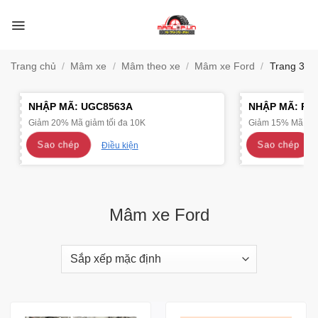
Bỏ
qua
nội
dung
Trang chủ
/
Mâm xe
/
Mâm theo xe
/
Mâm xe Ford
/
Trang 3
NHẬP MÃ:
UGC8563A
NHẬP MÃ:
R4
Giảm 20% Mã giảm tối đa 10K
Giảm 15% Mã giảm
Sao chép
Sao chép
Điều kiện
Mâm xe Ford