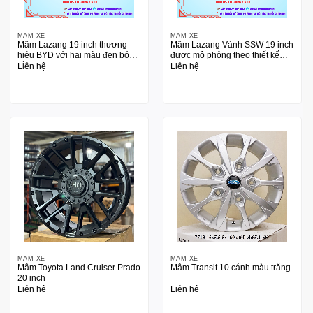
MÂM XE
MÂM XE
Mâm Lazang 19 inch thương
Mâm Lazang Vành SSW 19 inch
hiệu BYD với hai màu đen bóng
được mô phỏng theo thiết kế
và bạc phay CNC
Volk Racing G25
Liên hệ
Liên hệ
MÂM XE
MÂM XE
Mâm Toyota Land Cruiser Prado
Mâm Transit 10 cánh màu trắng
20 inch
Liên hệ
Liên hệ