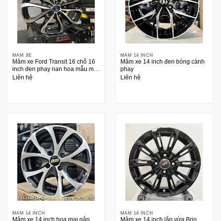
MÂM XE
MÂM 14 INCH
Mâm xe Ford Transit 16 chỗ 16
Mâm xe 14 inch đen bóng cánh
inch đen phay nan hoa mẫu mới
phay
2024
Liên hệ
Liên hệ
MÂM 14 INCH
MÂM 14 INCH
Mâm xe 14 inch hoa mai gắn
Mâm xe 14 inch lắp vừa Brio,