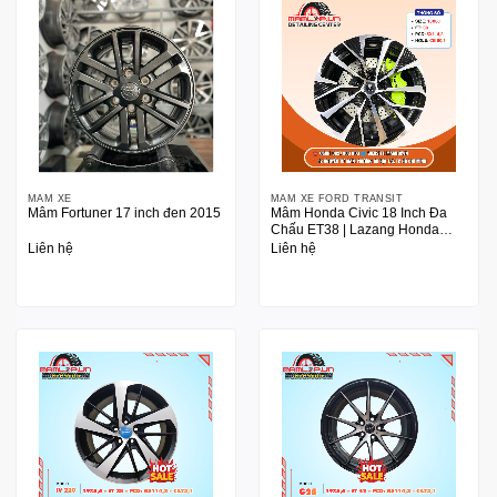
MÂM XE
MÂM XE FORD TRANSIT
Mâm Fortuner 17 inch đen 2015
Mâm Honda Civic 18 Inch Đa
Chấu ET38 | Lazang Honda
Civic PCD 5×114.3
Liên hệ
Liên hệ