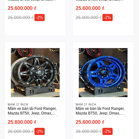
Triton, Prado 16 inch
Triton, Prado 17 inch
25.600.000
₫
25.600.000
₫
26.000.000
₫
26.000.000
₫
-2%
-2%
MÂM 17 INCH
MÂM 17 INCH
Mâm xe bán tải Ford Ranger,
Mâm xe bán tải Ford Ranger,
Mazda BT50, Jeep, Dmax,
Mazda BT50, Jeep, Dmax,
Triton, Prado 17 inch Fuel chính
Triton, Prado 17 inch Fuel chính
25.600.000
₫
25.600.000
₫
hãng
hãng
26.000.000
₫
26.000.000
₫
-2%
-2%