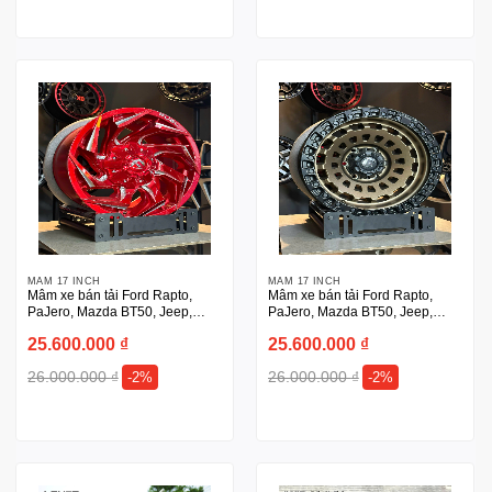
MÂM 17 INCH
MÂM 17 INCH
Mâm xe bán tải Ford Rapto,
Mâm xe bán tải Ford Rapto,
PaJero, Mazda BT50, Jeep,
PaJero, Mazda BT50, Jeep,
Dmax, Triton, Prado 17 inch
Dmax, Triton, Prado 17 inch
25.600.000
₫
25.600.000
₫
Fuel chính hãng
Fuel vàng đồng
26.000.000
₫
26.000.000
₫
-2%
-2%