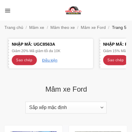
Bỏ
qua
nội
dung
Trang chủ
/
Mâm xe
/
Mâm theo xe
/
Mâm xe Ford
/
Trang 5
NHẬP MÃ:
UGC8563A
NHẬP MÃ:
R4
Giảm 20% Mã giảm tối đa 10K
Giảm 15% Mã giảm
Sao chép
Sao chép
Điều kiện
Mâm xe Ford