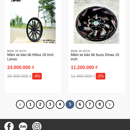
MÂM 18 INCH
MÂM 16 INCH
Mâm xe bán tải Hillux 18 inch
Mâm xe bán tải Isuzu Dmax 16
Lenso
inch
24.000.000
₫
11.200.000
₫
25.000.000
₫
11.400.000
₫
-4%
-2%
1
2
3
4
5
6
7
8