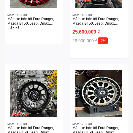
MÂM 16 INCH
MÂM 16 INCH
Mâm xe bán tải Ford Ranger,
Mâm xe bán tải Ford Ranger,
Mazda BT50, Jeep, Dmax,
Mazda BT50, Jeep, Dmax,
Triton, Prado 16 inch
Triton, Prado 16 inch
Liên hệ
25.600.000
₫
26.000.000
₫
-2%
MÂM 16 INCH
MÂM 17 INCH
Mâm xe bán tải Ford Ranger,
Mâm xe bán tải Ford Ranger,
Mazda BT50, Jeep, Dmax,
Mazda BT50, Jeep, Dmax,