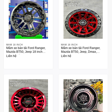
MÂM 16 INCH
MÂM 16 INCH
Mâm xe bán tải Ford Ranger,
Mâm xe bán tải Ford Ranger,
Mazda BT50, Jeep 18 inch
Mazda BT50, Jeep, Dmax,
Oasis Thái
Triton, Prado 16 inch
Liên hệ
Liên hệ