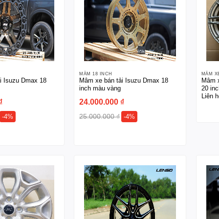
MÂM 18 INCH
MÂM X
i Isuzu Dmax 18
Mâm xe bán tải Isuzu Dmax 18
Mâm x
inch màu vàng
20 in
Liên h
₫
24.000.000
₫
25.000.000
₫
-4%
-4%