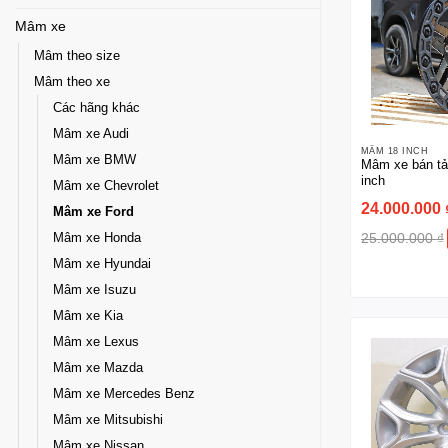
Mâm xe
Mâm theo size
Mâm theo xe
Các hãng khác
Mâm xe Audi
MÂM 18 INCH
Mâm xe BMW
Mâm xe bán tả
inch
Mâm xe Chevrolet
24.000.000
Mâm xe Ford
25.000.000
₫
Mâm xe Honda
Mâm xe Hyundai
Mâm xe Isuzu
Mâm xe Kia
Mâm xe Lexus
Mâm xe Mazda
Mâm xe Mercedes Benz
Mâm xe Mitsubishi
Mâm xe Nissan