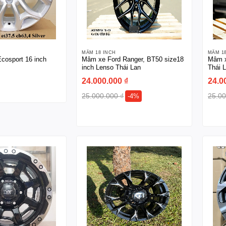
MÂM 18 INCH
MÂM 1
cosport 16 inch
Mâm xe Ford Ranger, BT50 size18
Mâm x
inch Lenso Thái Lan
Thái 
24.000.000
₫
24.0
25.000.000
₫
25.0
-4%