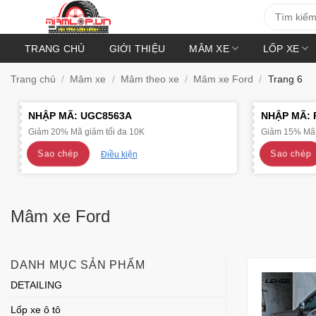
Bỏ
Tìm
kiếm:
qua
nội
TRANG CHỦ
GIỚI THIỆU
MÂM XE
LỐP XE
dung
Trang chủ
/
Mâm xe
/
Mâm theo xe
/
Mâm xe Ford
/
Trang 6
NHẬP MÃ:
UGC8563A
NHẬP MÃ:
Giảm 20% Mã giảm tối đa 10K
Giảm 15% Mã 
Sao chép
Sao chép
Điều kiện
Mâm xe Ford
DANH MỤC SẢN PHẨM
DETAILING
Lốp xe ô tô