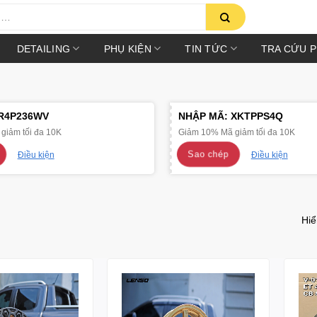
DETAILING
PHỤ KIỆN
TIN TỨC
TRA CỨU 
R4P236WV
NHẬP MÃ:
XKTPPS4Q
giảm tối đa 10K
Giảm 10% Mã giảm tối đa 10K
Sao chép
Điều kiện
Điều kiện
Hiể