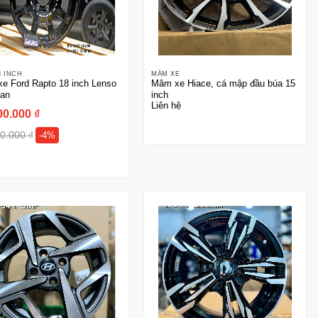
8 INCH
MÂM XE
e Ford Rapto 18 inch Lenso
Mâm xe Hiace, cá mập đầu búa 15
Lan
inch
Liên hệ
00.000
₫
00.000
₫
-4%