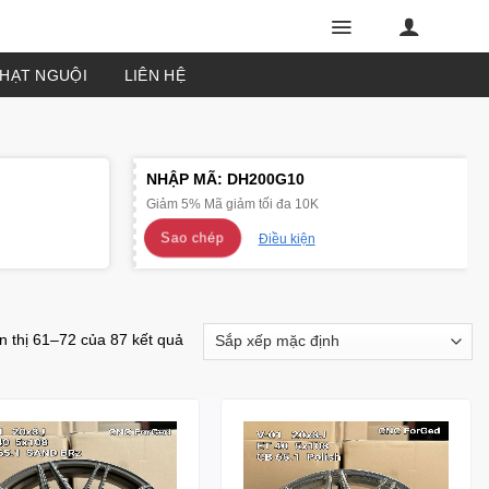
PHẠT NGUỘI
LIÊN HỆ
NHẬP MÃ:
DH200G10
Giảm 5% Mã giảm tối đa 10K
Sao chép
Điều kiện
n thị 61–72 của 87 kết quả