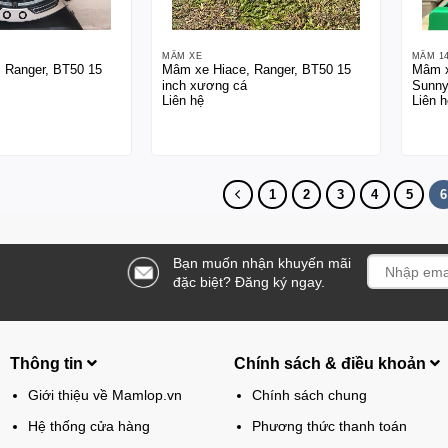
MÂM XE
MÂM 1
 Ranger, BT50 15
Mâm xe Hiace, Ranger, BT50 15
Mâm x
inch xương cá
Sunn
Liên hệ
Liên h
1
2
3
4
5
6
Bạn muốn nhận khuyến mãi
đặc biệt? Đăng ký ngay.
Thông tin
Chính sách & điều khoản
Giới thiệu về Mamlop.vn
Chính sách chung
Hệ thống cửa hàng
Phương thức thanh toán