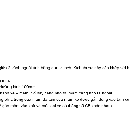
a 2 vành ngoài tính bằng đơn vị inch. Kích thước này cần khớp với k
ng mm.
òn đường kính 100mm
rục bánh xe – mâm. Số này càng nhỏ thì mâm càng nhô ra ngoài
trống phía trong của mâm để tâm của mâm xe được gắn đúng vào tâm củ
ể gắn mâm vào khít và mỗi loại xe có thông số CB khác nhau)