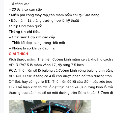
– 4 chân van
– 20 ốc inox cao cấp
• Miễn phí công thay ráp,cân mâm bấm chì tại Cửa hàng.
• Bảo hành 12 tháng trường hợp lỗi kỹ thuật
• Ship Cod toàn quốc
Thông tin chi tiết:
– Chất liệu: Hợp kim cao cấp
– Thiết kế đẹp, sang trọng, bắt mắt
– Không lo sợ khi va đập mạnh
GIẢI THÍCH
Kích thước mâm: Thể hiện đường kính mâm xe và khoảng cách giữ
VD: R17x7.5 là mâm vành 17, độ rộng 7.5 inch
PCD: Thể hiện số lỗ bulong và đường kính vòng bulong tính bằ
VD: 4×100 tức lazang có 4 lỗ chờ được phân bố trên đường tr
Off Set: hay còn gọi là ET, Thể hiện độ lồi của điểm tiếp xúc t
CB: Thể hiện kích thước lỗ đặt trục bánh xe (là đường kính lỗ 
thường trục bánh xe sẽ có một đường tròn lồi ra khoản 3-7mm đ