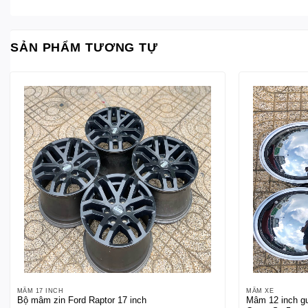
SẢN PHẨM TƯƠNG TỰ
MÂM 17 INCH
MÂM XE
Bộ mâm zin Ford Raptor 17 inch
Mâm 12 inch gư