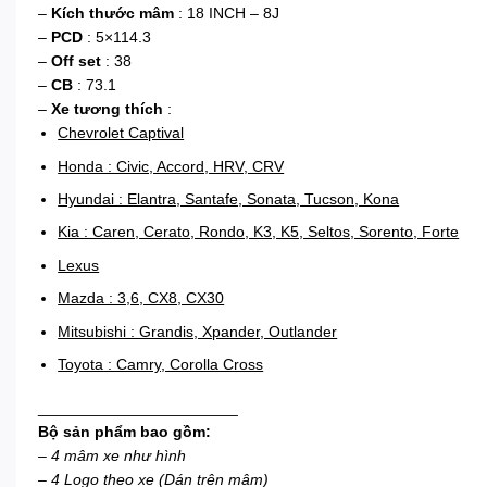
–
Kích thước mâm
: 18 INCH – 8J
–
PCD
: 5×114.3
–
Off set
: 38
–
CB
: 73.1
–
Xe tương thích
:
Chevrolet Captival
Honda : Civic, Accord, HRV, CRV
Hyundai : Elantra, Santafe, Sonata, Tucson, Kona
Kia : Caren, Cerato, Rondo, K3, K5, Seltos, Sorento, Forte
Lexus
Mazda : 3,6, CX8, CX30
Mitsubishi : Grandis, Xpander, Outlander
Toyota : Camry, Corolla Cross
_______________________
Bộ sản phẩm bao gồm:
–
4 mâm xe như hình
– 4 Logo theo xe (Dán trên mâm)