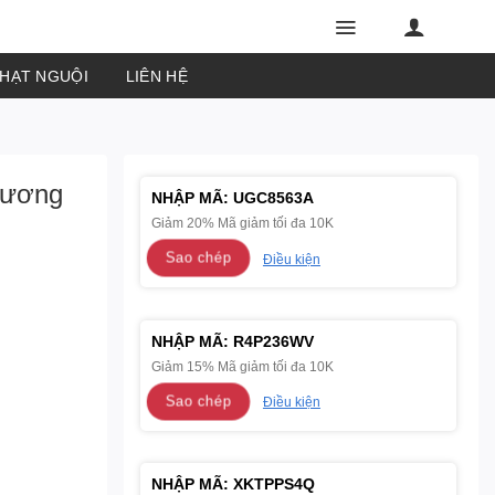
PHẠT NGUỘI
LIÊN HỆ
dương
NHẬP MÃ:
UGC8563A
Giảm 20% Mã giảm tối đa 10K
Sao chép
Điều kiện
NHẬP MÃ:
R4P236WV
Giảm 15% Mã giảm tối đa 10K
Sao chép
Điều kiện
NHẬP MÃ:
XKTPPS4Q