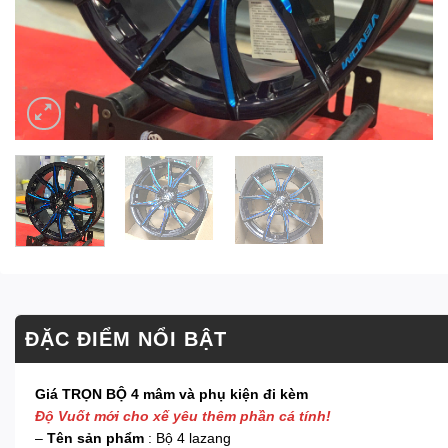
ĐẶC ĐIỂM NỔI BẬT
Giá TRỌN BỘ 4 mâm và phụ kiện đi kèm
Độ Vuốt mới cho xế yêu thêm phần cá tính!
–
Tên sản phẩm
: Bộ 4 lazang