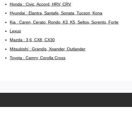
Honda : Civic, Accord, HRV, CRV
Hyundai : Elantra, Santafe, Sonata, Tucson, Kona
Kia : Caren, Cerato, Rondo, K3, K5, Seltos, Sorento, Forte
Lexus
Mazda : 3,6, CX8, CX30
Mitsubishi : Grandis, Xpander, Outlander
Toyota : Camry, Corolla Cross