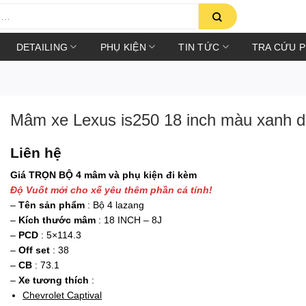
DETAILING
PHỤ KIỆN
TIN TỨC
TRA CỨU 
Mâm xe Lexus is250 18 inch màu xanh 
Liên hệ
Giá TRỌN BỘ 4 mâm và phụ kiện đi kèm
Độ Vuốt mới cho xế yêu thêm phần cá tính!
–
Tên sản phẩm
: Bộ 4 lazang
–
Kích thước mâm
: 18 INCH – 8J
–
PCD
: 5×114.3
–
Off set
: 38
–
CB
: 73.1
–
Xe tương thích
:
Chevrolet Captival