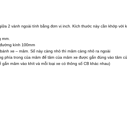
a 2 vành ngoài tính bằng đơn vị inch. Kích thước này cần khớp với k
ng mm.
òn đường kính 100mm
rục bánh xe – mâm. Số này càng nhỏ thì mâm càng nhô ra ngoài
trống phía trong của mâm để tâm của mâm xe được gắn đúng vào tâm củ
ể gắn mâm vào khít và mỗi loại xe có thông số CB khác nhau)