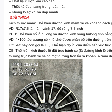
– Chất liệu: Hợp kim cao cấp
– Thiết kế đẹp, sang trọng, bắt mắt
– Không lo sợ khi va đập mạnh
GIẢI THÍCH
Kích thước mâm: Thể hiện đường kính mâm xe và khoảng cách giữ
VD: R17x7.5 là mâm vành 17, độ rộng 7.5 inch
PCD: Thể hiện số lỗ bulong và đường kính vòng bulong tính bằ
VD: 4×100 tức lazang có 4 lỗ chờ được phân bố trên đường tr
Off Set: hay còn gọi là ET, Thể hiện độ lồi của điểm tiếp xúc t
CB: Thể hiện kích thước lỗ đặt trục bánh xe (là đường kính lỗ 
thường trục bánh xe sẽ có một đường tròn lồi ra khoản 3-7mm đ