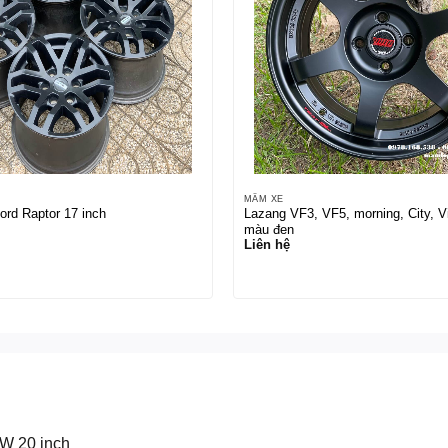
MÂM XE
rd Raptor 17 inch
Lazang VF3, VF5, morning, City, V
màu đen
Liên hệ
W 20 inch