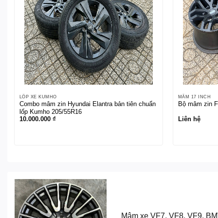
LỐP XE KUMHO
MÂM 17 INCH
Combo mâm zin Hyundai Elantra bản tiên chuẩn
Bộ mâm zin Fo
lốp Kumho 205/55R16
10.000.000
₫
Liên hệ
Mâm xe VF7, VF8, VF9, BM