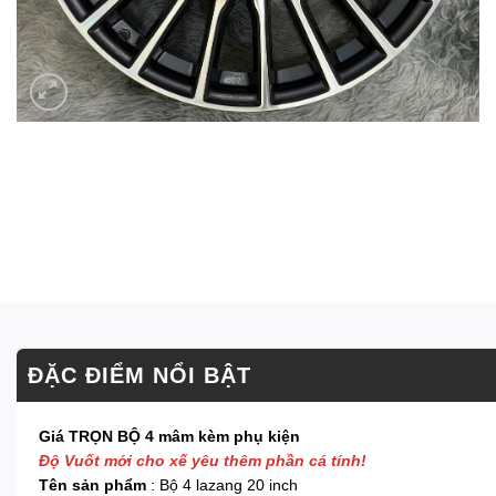
ĐẶC ĐIỂM NỔI BẬT
Giá TRỌN BỘ 4 mâm kèm phụ kiện
Độ Vuốt mới cho xế yêu thêm phần cá tính!
Tên sản phẩm
: Bộ 4 lazang 20 inch