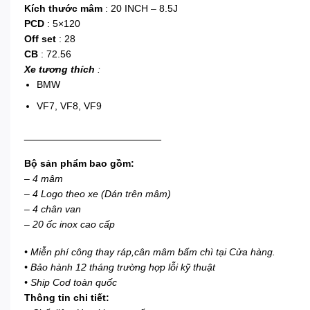
Kích thước mâm
: 20 INCH – 8.5J
PCD
: 5×120
Off set
: 28
CB
: 72.56
Xe tương thích
:
BMW
VF7, VF8, VF9
______________________
Bộ sản phẩm bao gồm:
– 4 mâm
– 4 Logo theo xe (Dán trên mâm)
– 4 chân van
– 20 ốc inox cao cấp
• Miễn phí công thay ráp,cân mâm bấm chì tại Cửa hàng.
• Bảo hành 12 tháng trường hợp lỗi kỹ thuật
• Ship Cod toàn quốc
Thông tin chi tiết: