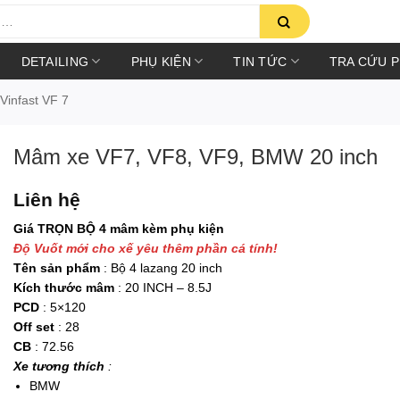
DETAILING
PHỤ KIỆN
TIN TỨC
TRA CỨU 
Vinfast VF 7
Mâm xe VF7, VF8, VF9, BMW 20 inch
Liên hệ
Giá TRỌN BỘ 4 mâm kèm phụ kiện
Độ Vuốt mới cho xế yêu thêm phần cá tính!
Tên sản phẩm
: Bộ 4 lazang 20 inch
Kích thước mâm
: 20 INCH – 8.5J
PCD
: 5×120
Off set
: 28
CB
: 72.56
Xe tương thích
:
BMW