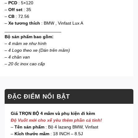
–
PCD
: 5×120
–
Off set
: 35
–
CB
: 72.56
–
Xe tương thích
: BMW , Vinfast Lux A
_______________________
Bộ sản phẩm bao gồm:
–
4 mâm xe như hình
– 4 Logo theo xe (Dán trên mâm)
– 4 chân van
– 20 ốc inox cao cấp
ĐẶC ĐIỂM NỔI BẬT
Giá TRỌN BỘ 4 mâm và phụ kiện đi kèm
Độ Vuốt mới cho xế yêu thêm phần cá tính!
–
Tên sản phẩm
: Bộ 4 lazang BMW, Vinfast
–
Kích thước mâm
: 18 INCH – 8.5J