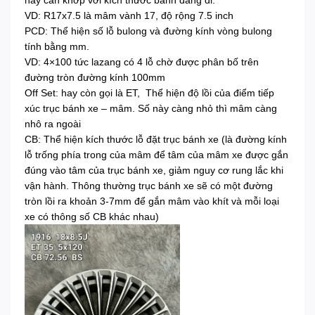
này cần khớp với kích thước bánh đang đi.
VD: R17x7.5 là mâm vành 17, độ rộng 7.5 inch
PCD: Thể hiện số lỗ bulong và đường kính vòng bulong
tính bằng mm.
VD: 4×100 tức lazang có 4 lỗ chờ được phân bố trên
đường tròn đường kính 100mm
Off Set: hay còn gọi là ET, Thể hiện độ lồi của điểm tiếp
xúc trục bánh xe – mâm. Số này càng nhỏ thì mâm càng
nhô ra ngoài
CB: Thể hiện kích thước lỗ đặt trục bánh xe (là đường kính
lỗ trống phía trong của mâm để tâm của mâm xe được gắn
đúng vào tâm của trục bánh xe, giảm nguy cơ rung lắc khi
vận hành. Thông thường trục bánh xe sẽ có một đường
tròn lồi ra khoản 3-7mm để gắn mâm vào khít và mỗi loại
xe có thông số CB khác nhau)