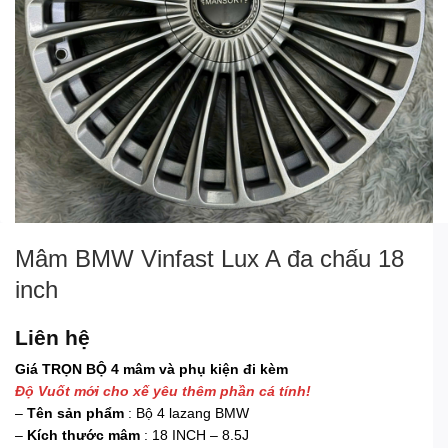
Mâm BMW Vinfast Lux A đa chấu 18
inch
Liên hệ
Giá TRỌN BỘ 4 mâm và phụ kiện đi kèm
Độ Vuốt mới cho xế yêu thêm phần cá tính!
–
Tên sản phẩm
: Bộ 4 lazang BMW
–
Kích thước mâm
: 18 INCH – 8.5J