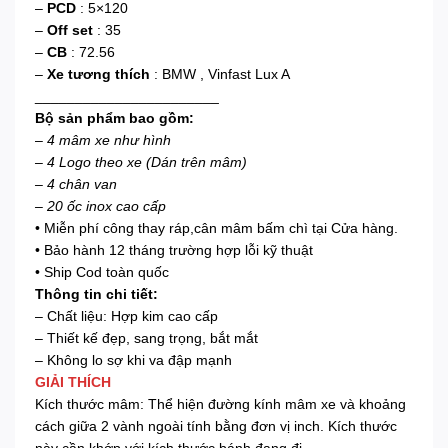
–
PCD
: 5×120
–
Off set
: 35
–
CB
: 72.56
–
Xe tương thích
: BMW , Vinfast Lux A
_______________________
Bộ sản phẩm bao gồm:
–
4 mâm xe như hình
– 4 Logo theo xe (Dán trên mâm)
– 4 chân van
– 20 ốc inox cao cấp
• Miễn phí công thay ráp,cân mâm bấm chì tại Cửa hàng.
• Bảo hành 12 tháng trường hợp lỗi kỹ thuật
• Ship Cod toàn quốc
Thông tin chi tiết:
– Chất liệu: Hợp kim cao cấp
– Thiết kế đẹp, sang trọng, bắt mắt
– Không lo sợ khi va đập mạnh
GIẢI THÍCH
Kích thước mâm: Thể hiện đường kính mâm xe và khoảng
cách giữa 2 vành ngoài tính bằng đơn vị inch. Kích thước