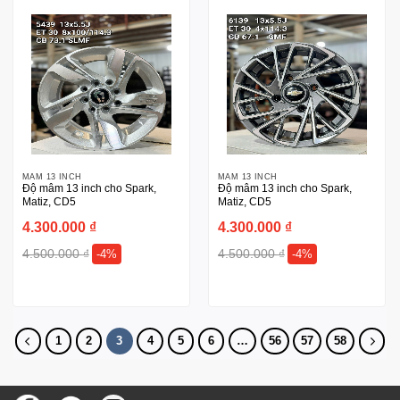
MÂM 13 INCH
MÂM 13 INCH
Độ mâm 13 inch cho Spark,
Độ mâm 13 inch cho Spark,
Matiz, CD5
Matiz, CD5
4.300.000
₫
4.300.000
₫
4.500.000
₫
4.500.000
₫
-4%
-4%
1
2
3
4
5
6
…
56
57
58