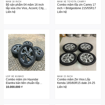
MÂM 16 INCH
MÂM XE TOYOTA CAMRY
Bộ sản phẩm 04 mâm 16 inch
Combo mâm lốp zin Camry 17
lắp vừa cho Vios, Accent, City,
inch + Bridgestone 215/55R17
VF3, VF5
Liên hệ
Liên hệ
LỐP XE KUMHO
MÂM 15 INCH
Combo mâm zin Hyundai
Combo mâm Zin Vios Lốp
Elantra bản tiên chuẩn lốp
Kenda 185/60R15 date 24-25
Kumho 205/55R16
10.000.000
₫
Liên hệ