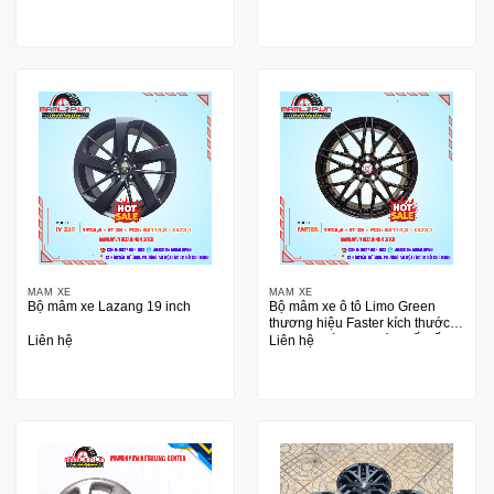
MÂM XE
MÂM XE
Bộ mâm xe Lazang 19 inch
Bộ mâm xe ô tô Limo Green
thương hiệu Faster kích thước
19 inch, màu đen với thiết kế đa
Liên hệ
Liên hệ
chấu tinh tế