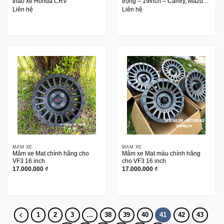
tháo xe Honda CRV
trọng – 19inch – Camry, Mazda
3, Mazda 6
Liên hệ
Liên hệ
MÂM XE
MÂM XE
Mâm xe Mat chính hãng cho
Mâm xe Mat màu chính hãng
VF3 16 inch
cho VF3 16 inch
17.000.000
₫
17.000.000
₫
1
2
3
…
38
39
40
41
42
43