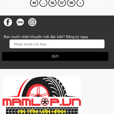
44
…
56
57
58
Bạn muốn nhận khuyến mãi đặc biệt? Đăng ký ngay.