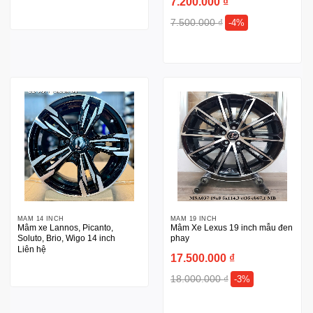
7.200.000
₫
7.500.000
₫
-4%
MÂM 14 INCH
MÂM 19 INCH
Mâm xe Lannos, Picanto,
Mâm Xe Lexus 19 inch mẫu đen
Soluto, Brio, Wigo 14 inch
phay
Liên hệ
17.500.000
₫
18.000.000
₫
-3%