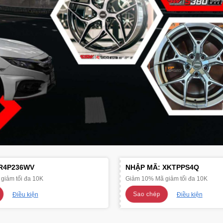
R4P236WV
NHẬP MÃ:
XKTPPS4Q
giảm tối đa 10K
Giảm 10% Mã giảm tối đa 10K
Sao chép
Điều kiện
Điều kiện