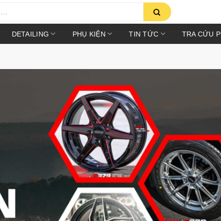
DETAILING
PHỤ KIỆN
TIN TỨC
TRA CỨU 