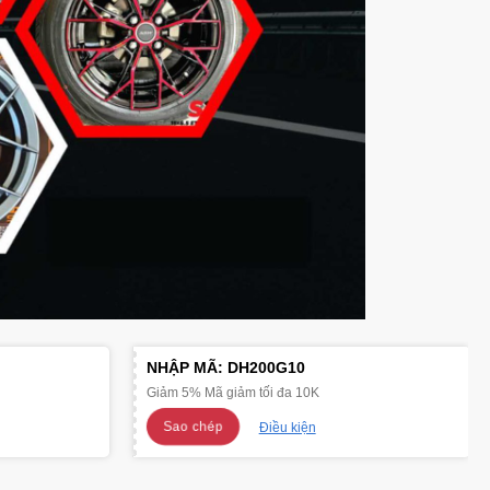
NHẬP MÃ:
DH200G10
Giảm 5% Mã giảm tối đa 10K
Sao chép
Điều kiện