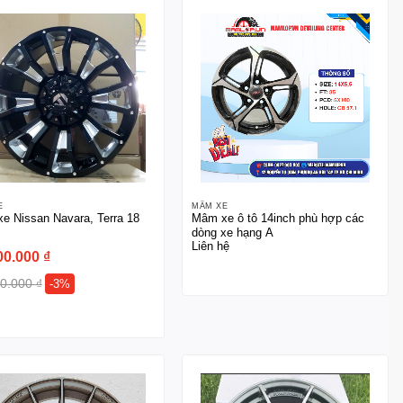
E
MÂM XE
e Nissan Navara, Terra 18
Mâm xe ô tô 14inch phù hợp các
dòng xe hạng A
Liên hệ
00.000
₫
00.000
₫
-3%