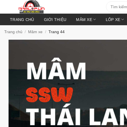
Bỏ
Tìm
kiếm:
qua
nội
TRANG CHỦ
GIỚI THIỆU
MÂM XE
LỐP XE
dung
Trang chủ
/
Mâm xe
/
Trang 44