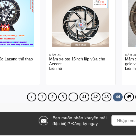
MÂM XE
MÂM X
úc Lazang thể thao
Mâm xe oto 15inch lắp vừa cho
Mâm x
Accent
gold 
Liên hệ
Liên h
Accen
1
2
3
…
41
42
43
44
45
Bạn muốn nhận khuyến mãi
đặc biệt? Đăng ký ngay.