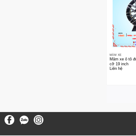
MÂM XE
Mâm xe ô tô đ
cỡ 19 inch
Liên hệ