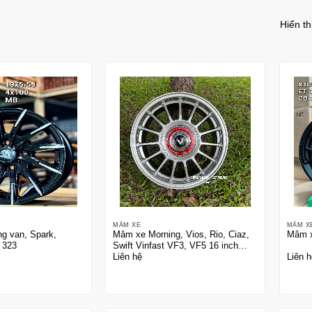
Hiển t
MÂM XE
MÂM X
g van, Spark,
Mâm xe Morning, Vios, Rio, Ciaz,
Mâm x
 323
Swift Vinfast VF3, VF5 16 inch
Liên hệ
Liên h
màu xám bạc HB