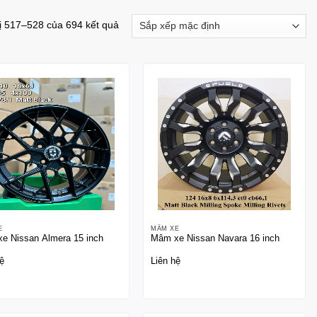
hị 517–528 của 694 kết quả
E
MÂM XE
e Nissan Almera 15 inch
Mâm xe Nissan Navara 16 inch
ệ
Liên hệ