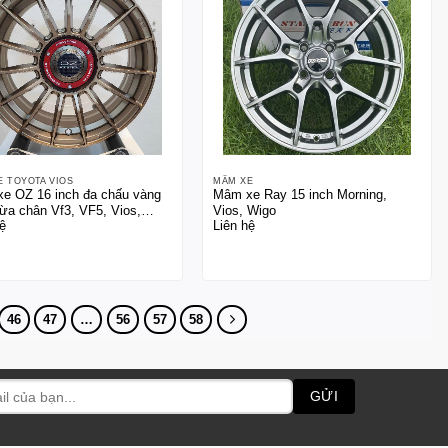
E TOYOTA VIOS
MÂM XE
e OZ 16 inch đa chấu vàng
Mâm xe Ray 15 inch Morning,
vừa chân Vf3, VF5, Vios,
Vios, Wigo
ệ
Liên hệ
t
46
47
…
56
57
58