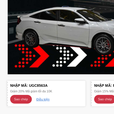
NHẬP MÃ:
UGC8563A
NHẬP MÃ:
Giảm 20% Mã giảm tối đa 10K
Giảm 15% Mã 
Sao chép
Sao chép
Điều kiện