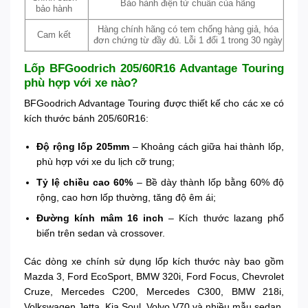
Bảo hành điện tử chuẩn của hãng
bảo hành
Hàng chính hãng có tem chống hàng giả, hóa
Cam kết
đơn chứng từ đầy đủ. Lỗi 1 đổi 1 trong 30 ngày
Lốp BFGoodrich 205/60R16 Advantage Touring
phù hợp với xe nào?
BFGoodrich Advantage Touring được thiết kế cho các xe có
kích thước bánh 205/60R16:
Độ rộng lốp 205mm
– Khoảng cách giữa hai thành lốp,
phù hợp với xe du lịch cỡ trung;
Tỷ lệ chiều cao 60%
– Bề dày thành lốp bằng 60% độ
rộng, cao hơn lốp thường, tăng độ êm ái;
Đường kính mâm 16 inch
– Kích thước lazang phổ
biến trên sedan và crossover.
Các dòng xe chính sử dụng lốp kích thước này bao gồm
Mazda 3, Ford EcoSport, BMW 320i, Ford Focus, Chevrolet
Cruze, Mercedes C200, Mercedes C300, BMW 218i,
Volkswagen Jetta, Kia Soul, Volvo V70 và nhiều mẫu sedan,