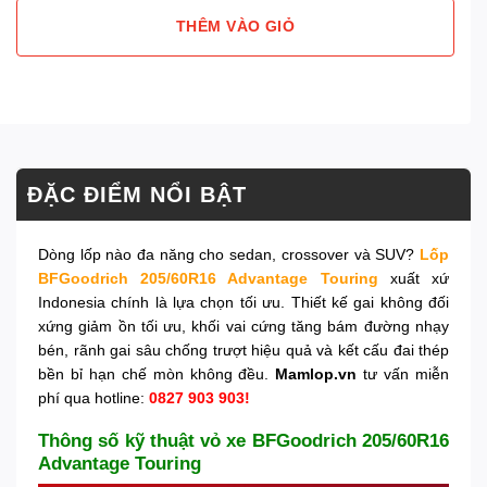
THÊM VÀO GIỎ
ĐẶC ĐIỂM NỔI BẬT
Dòng lốp nào đa năng cho sedan, crossover và SUV?
Lốp
BFGoodrich 205/60R16 Advantage Touring
xuất xứ
Indonesia chính là lựa chọn tối ưu. Thiết kế gai không đối
xứng giảm ồn tối ưu, khối vai cứng tăng bám đường nhạy
bén, rãnh gai sâu chống trượt hiệu quả và kết cấu đai thép
bền bỉ hạn chế mòn không đều.
Mamlop.vn
tư vấn miễn
phí qua hotline:
0827 903 903!
Thông số kỹ thuật vỏ xe BFGoodrich 205/60R16
Advantage Touring