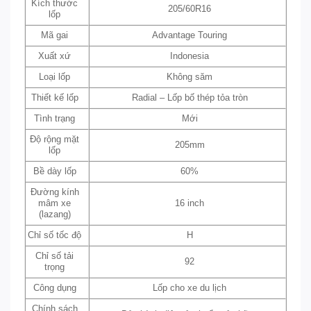
Kích thước
205/60R16
lốp
Mã gai
Advantage Touring
Xuất xứ
Indonesia
Loại lốp
Không săm
Thiết kế lốp
Radial – Lốp bố thép tỏa tròn
Tình trạng
Mới
Độ rộng mặt
205mm
lốp
Bề dày lốp
60%
Đường kính
mâm xe
16 inch
(lazang)
Chỉ số tốc độ
H
Chỉ số tải
92
trọng
Công dụng
Lốp cho xe du lịch
Chính sách