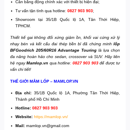
Cân bằng động chính xác với thiết bị hiện đại;
Tư vấn tận tình qua hotline:
0827 903 903
;
Showroom tại 35/1B Quốc lộ 1A, Tân Thới Hiệp,
TPHCM.
Thiết kế gai không đối xứng giảm ồn, khối vai cứng xử lý
nhạy bén và kết cấu đai thép bền bỉ đã chứng minh
lốp
BFGoodrich 205/60R16 Advantage Touring
là lựa chọn
đa năng hoàn hảo cho sedan, crossover và SUV. Hãy liên
hệ ngay
Mamlop.vn
qua hotline:
0827 903 903
để được tư
vấn chi tiết!
THẾ GIỚI MÂM LỐP – MAMLOP.VN
Địa chỉ:
35/1B Quốc lộ 1A, Phường Tân Thới Hiệp,
Thành phố Hồ Chí Minh
Hotline:
0827 903 903
Website:
https://mamlop.vn/
Mail:
mamlop.vn@gmail.com