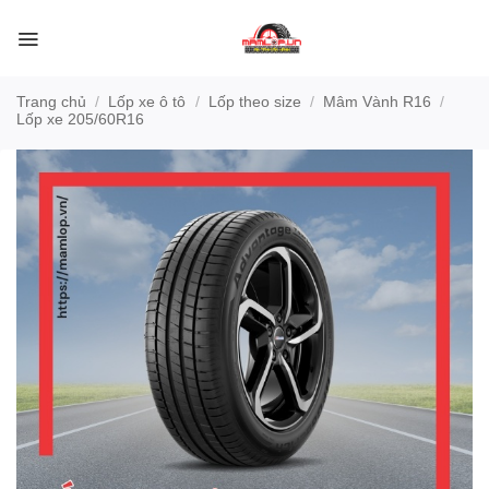
Bỏ
qua
nội
dung
Trang chủ
/
Lốp xe ô tô
/
Lốp theo size
/
Mâm Vành R16
/
Lốp xe 205/60R16