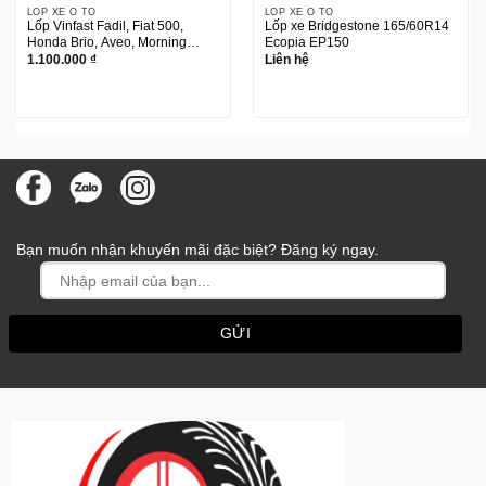
LỐP XE Ô TÔ
LỐP XE Ô TÔ
Lốp Vinfast Fadil, Fiat 500,
Lốp xe Bridgestone 165/60R14
Honda Brio, Aveo, Morning
Ecopia EP150
Kumho 185/55R15
1.100.000
₫
Liên hệ
Bạn muốn nhận khuyến mãi đặc biệt? Đăng ký ngay.