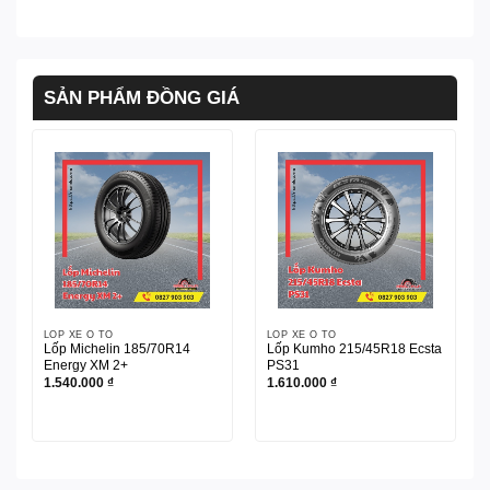
SẢN PHẨM ĐỒNG GIÁ
LỐP XE Ô TÔ
LỐP XE Ô TÔ
Lốp Michelin 185/70R14
Lốp Kumho 215/45R18 Ecsta
Energy XM 2+
PS31
1.540.000
₫
1.610.000
₫