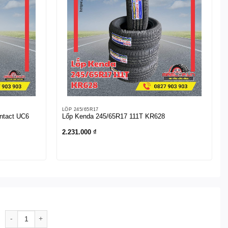
LỐP 245/65R17
ontact UC6
Lốp Kenda 245/65R17 111T KR628
2.231.000
₫
Lốp Kenda P255/70R16 111 S KR28 số lượng