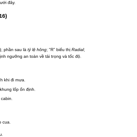
ưới đây.
16)
; phần sau là
tỷ lệ hông
; “R” biểu thị
Radial
;
định ngưỡng an toàn về tải trọng và tốc độ.
h khi đi mưa.
khung lốp ổn định.
 cabin.
o cua.
u.