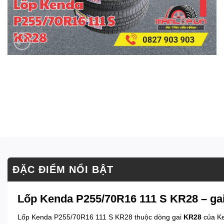
ĐẶC ĐIỂM NỔI BẬT
Lốp Kenda P255/70R16 111 S KR28 – gai
Lốp Kenda P255/70R16 111 S KR28 thuộc dòng gai
KR28
của Ke