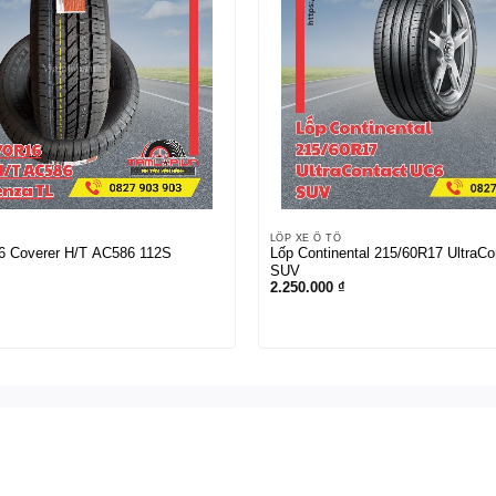
LỐP XE Ô TÔ
6 Coverer H/T AC586 112S
Lốp Continental 215/60R17 UltraC
SUV
2.250.000
₫