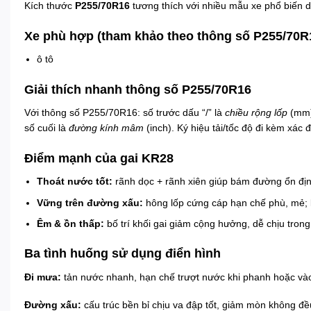
Kích thước
P255/70R16
tương thích với nhiều mẫu xe phổ biến d
Xe phù hợp (tham khảo theo thông số P255/70R
ô tô
Giải thích nhanh thông số P255/70R16
Với thông số P255/70R16: số trước dấu “/” là
chiều rộng lốp
(mm)
số cuối là
đường kính mâm
(inch). Ký hiệu tải/tốc độ đi kèm xác 
Điểm mạnh của gai KR28
Thoát nước tốt:
rãnh dọc + rãnh xiên giúp bám đường ổn địn
Vững trên đường xấu:
hông lốp cứng cáp hạn chế phù, mẻ; 
Êm & ồn thấp:
bố trí khối gai giảm cộng hưởng, dễ chịu trong
Ba tình huống sử dụng điển hình
Đi mưa:
tản nước nhanh, hạn chế trượt nước khi phanh hoặc và
Đường xấu:
cấu trúc bền bỉ chịu va đập tốt, giảm mòn không đề