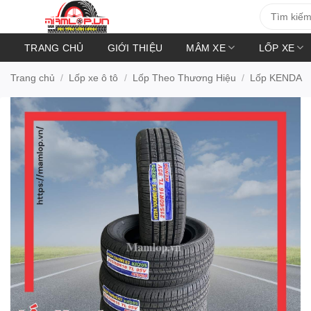
Bỏ
Tìm
kiếm:
qua
nội
TRANG CHỦ
GIỚI THIỆU
MÂM XE
LỐP XE
dung
Trang chủ
/
Lốp xe ô tô
/
Lốp Theo Thương Hiệu
/
Lốp KENDA