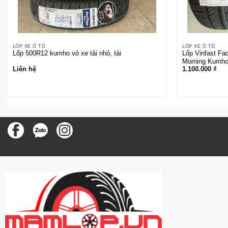
LỐP XE Ô TÔ
LỐP XE Ô TÔ
Lốp 500R12 kumho vỏ xe tải nhỏ, tải
Lốp Vinfast Fad
Morning Kumho
Liên hệ
1.100.000
₫