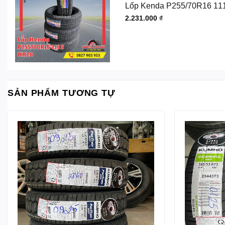
Lốp Kenda P255/70R16 11
2.231.000
₫
SẢN PHẨM TƯƠNG TỰ