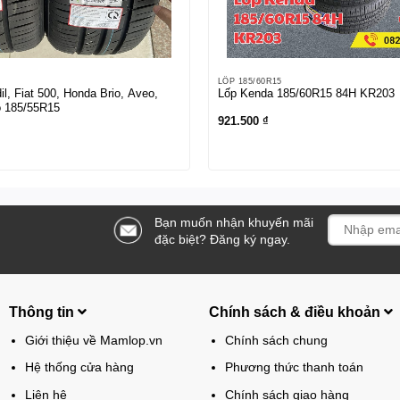
LỐP 185/60R15
il, Fiat 500, Honda Brio, Aveo,
Lốp Kenda 185/60R15 84H KR203
 185/55R15
921.500
₫
Bạn muốn nhận khuyến mãi
đặc biệt? Đăng ký ngay.
Thông tin
Chính sách & điều khoản
Giới thiệu về Mamlop.vn
Chính sách chung
Hệ thống cửa hàng
Phương thức thanh toán
Liên hệ
Chính sách giao hàng