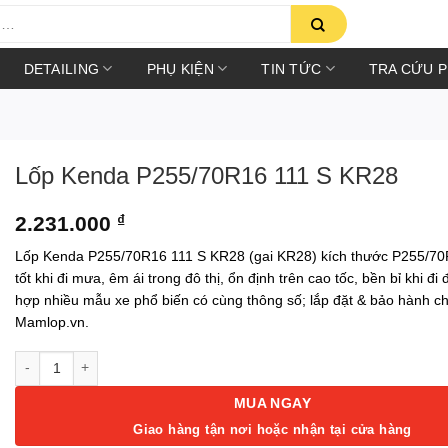
DETAILING
PHỤ KIỆN
TIN TỨC
TRA CỨU 
Lốp Kenda P255/70R16 111 S KR28
2.231.000
₫
Lốp Kenda P255/70R16 111 S KR28 (gai KR28) kích thước P255/7
tốt khi đi mưa, êm ái trong đô thị, ổn định trên cao tốc, bền bỉ khi đ
hợp nhiều mẫu xe phổ biến có cùng thông số; lắp đặt & bảo hành ch
Mamlop.vn.
Lốp Kenda P255/70R16 111 S KR28 số lượng
MUA NGAY
Giao hàng tận nơi hoặc nhận tại cửa hàng