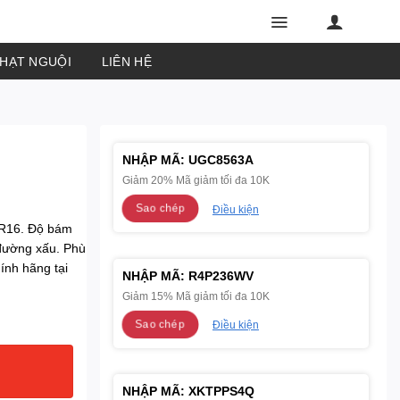
PHẠT NGUỘI
LIÊN HỆ
NHẬP MÃ:
UGC8563A
Giảm 20% Mã giảm tối đa 10K
Sao chép
Điều kiện
0R16. Độ bám
i đường xấu. Phù
ính hãng tại
NHẬP MÃ:
R4P236WV
Giảm 15% Mã giảm tối đa 10K
Sao chép
Điều kiện
NHẬP MÃ:
XKTPPS4Q