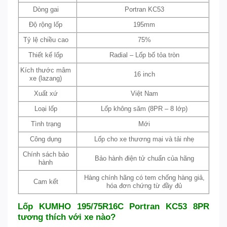
Dòng gai
Portran KC53
Độ rộng lốp
195mm
Tỷ lệ chiều cao
75%
Thiết kế lốp
Radial – Lốp bố tỏa tròn
Kích thước mâm
16 inch
xe (lazang)
Xuất xứ
Việt Nam
Loại lốp
Lốp không săm (8PR – 8 lớp)
Tình trạng
Mới
Công dụng
Lốp cho xe thương mại và tải nhẹ
Chính sách bảo
Bảo hành điện tử chuẩn của hãng
hành
Hàng chính hãng có tem chống hàng giả,
Cam kết
hóa đơn chứng từ đầy đủ
Lốp KUMHO 195/75R16C Portran KC53 8PR
tương thích với xe nào?