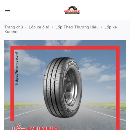
Bỏ
qua
nội
dung
Trang chủ
/
Lốp xe ô tô
/
Lốp Theo Thương Hiệu
/
Lốp xe
Kumho