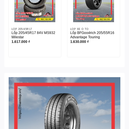
LỐP 205/45R17
LỐP XE Ô TÔ
Lốp 205/45R17 84V MS932
Lốp BFGoodrich 205/55R16
Milestar
Advantage Touring
1.617.000
₫
1.630.000
₫