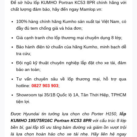
Để sở hữu lốp KUMHO Portran KC53 8PR chính hãng với
chất lượng đảm bảo, hãy đến ngay Mamlop.vn:
100% hàng chính hãng Kumho sản xuất tại Việt Nam, có
đầy đủ tem chống giả và hóa đơn;
Giá cạnh tranh cho lốp thương mại chuyên dụng 8 lớp;
Bảo hành điện tử chuẩn của hãng Kumho, minh bạch dễ
tra cứu;
Đội ngũ kỹ thuật chuyên nghiệp lắp đặt cho xe tải, đảm
bảo an toàn;
Tư vấn chuyên sâu về lốp thương mại, hỗ trợ qua
hotline:
0827 903 903
;
Showroom tại 35/1B Quốc lộ 1A, Tân Thới Hiệp, TPHCM
tiện lợi.
Được Hyundai tin tưởng lựa chọn cho Porter H150,
lốp
KUMHO 195/75R16C Portran KC53 8PR
với cấu trúc 8 lớp
bền bỉ, gai lốp tối ưu tăng bám đường và giảm ồn vượt trội
là lựa chọn hoàn hảo cho xe tải nhẹ. Hãy liên hệ ngay