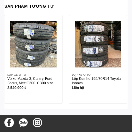
SẢN PHẨM TƯƠNG TỰ
LỐP XE Ô TÔ
LỐP XE Ô TÔ
Vỏ xe Mazda 3, Camry, Ford
Lốp Kumho 195/70R14 Toyota
Focus, Mec C200, C300 size
Innova
205/60R16
2.540.000
₫
Liên hệ