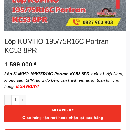
Lốp KUMHO 195/75R16C Portran
KC53 8PR
1.599.000
₫
Lốp KUMHO 195/75R16C Portran KC53 8PR
xuất xứ Việt Nam,
không săm 8PR, tăng độ bền, vận hành êm ái, an toàn khi chở
hàng.
MUA NGAY!
Lốp KUMHO 195/75R16C Portran KC53 8PR số lượng
MUA NGAY
Giao hàng tận nơi hoặc nhận tại cửa hàng