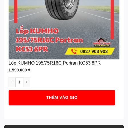
Lốp KUMHO 195/75R16C Portran KC53 8PR
1.599.000
₫
Lốp KUMHO 195/75R16C Portran KC53 8PR số lượng
THÊM VÀO GIỎ