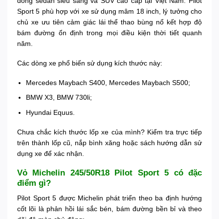
dòng sedan siêu sang và SUV cao cấp tại Việt Nam. Pilot
Sport 5 phù hợp với xe sử dụng mâm 18 inch, lý tưởng cho
chủ xe ưu tiên cảm giác lái thể thao bùng nổ kết hợp độ
bám đường ổn định trong mọi điều kiện thời tiết quanh
năm.
Các dòng xe phổ biến sử dụng kích thước này:
Mercedes Maybach S400, Mercedes Maybach S500;
BMW X3, BMW 730li;
Hyundai Equus.
Chưa chắc kích thước lốp xe của mình? Kiểm tra trực tiếp
trên thành lốp cũ, nắp bình xăng hoặc sách hướng dẫn sử
dụng xe để xác nhận.
Vỏ Michelin 245/50R18 Pilot Sport 5 có đặc
điểm gì?
Pilot Sport 5 được Michelin phát triển theo ba định hướng
cốt lõi là phản hồi lái sắc bén, bám đường bền bỉ và theo