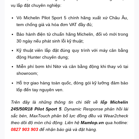
vụ lắp đặt chuyên nghiệp:
Vỏ Michelin Pilot Sport 5 chính hãng xuất xứ Châu Âu,
tem chống giả và hóa đơn VAT đầy đủ;
Bảo hành điện tử chuẩn hãng Michelin, đổi vỏ mới trong
30 ngày nếu phát sinh lỗi kỹ thuật;
Kỹ thuật viên lắp đặt đúng quy trình với máy cân bằng
động Hunter chuyên dụng;
Miễn phí bơm khí Nitơ và cân bằng động khi thay vỏ tại
showroom;
Hỗ trợ giao hàng toàn quốc, đóng gói kỹ lưỡng đảm bảo
lốp đến tay nguyên vẹn.
Trên đây là những thông tin chi tiết về
lốp Michelin
245/50R18 Pilot Sport 5
. Dynamic Response phản hồi lái
sắc bén, MaxTouch phân bổ lực đồng đều và Wear2check
theo dõi độ mòn chủ động. Liên hệ
Mamlop.vn
qua hotline:
0827 903 903
để nhận báo giá và đặt hàng.