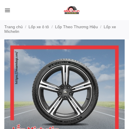
Bỏ
qua
nội
dung
Trang chủ
/
Lốp xe ô tô
/
Lốp Theo Thương Hiệu
/
Lốp xe
Michelin