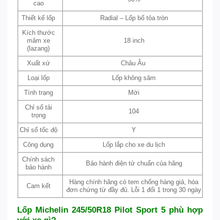
cao
Thiết kế lốp
Radial – Lốp bố tỏa tròn
Kích thước
mâm xe
18 inch
(lazang)
Xuất xứ
Châu Âu
Loại lốp
Lốp không săm
Tình trạng
Mới
Chỉ số tải
104
trọng
Chỉ số tốc độ
Y
Công dụng
Lốp lắp cho xe du lịch
Chính sách
Bảo hành điện tử chuẩn của hãng
bảo hành
Hàng chính hãng có tem chống hàng giả, hóa
Cam kết
đơn chứng từ đầy đủ. Lỗi 1 đổi 1 trong 30 ngày
Lốp Michelin 245/50R18 Pilot Sport 5 phù hợp