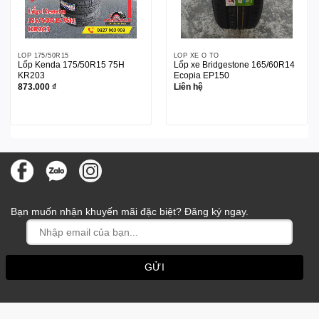
LỐP 175/50R15
LỐP XE Ô TÔ
Lốp Kenda 175/50R15 75H
Lốp xe Bridgestone 165/60R14
KR203
Ecopia EP150
873.000
₫
Liên hệ
Bạn muốn nhận khuyến mãi đặc biệt? Đăng ký ngay.