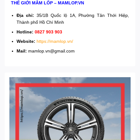
THẾ GIỚI MÂM LỐP – MAMLOP.VN
Địa chỉ:
35/1B Quốc lộ 1A, Phường Tân Thới Hiệp,
Thành phố Hồ Chí Minh
Hotline:
0827 903 903
Website:
https://mamlop.vn/
Mail:
mamlop.vn@gmail.com