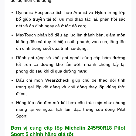
dõi độ mòn chủ động:
Dynamic Response tích hợp Aramid và Nylon trong lớp
bố giúp truyền tải tối ưu mọi thao tác lái, phản hồi sắc
nét và ổn định ngay cả ở tốc độ cao;
MaxTouch phân bổ đều áp lực lên thành bên, giảm mòn
không đều và duy trì hiệu suất phanh, vào cua, tăng tốc
ổn định trong suốt quá trình sử dụng;
Rãnh gai rộng và khối gai ngoài cứng cáp bám đường
tốt trên cả đường khô lẫn ướt, nhanh chóng lấy lại
phong độ sau khi đi qua đường mưa;
Dấu chỉ mòn Wear2check giúp chủ xe theo dõi tình
trạng gai lốp dễ dàng và chủ động thay lốp đúng thời
điểm;
Hông lốp sắc đen mờ kết hợp cấu trúc mịn như nhung
mang lại vẻ ngoài lịch lãm đặc trưng của dòng Pilot
Sport.
Đơn vị cung cấp lốp Michelin 245/50R18 Pilot
Sport 5 chính hãng giá tốt