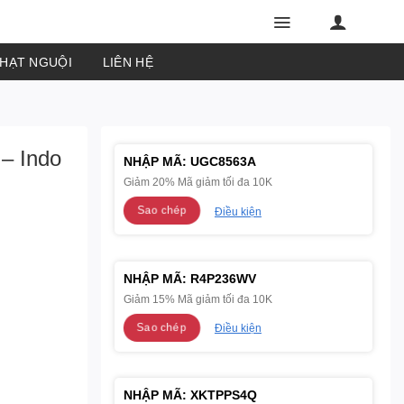
PHẠT NGUỘI
LIÊN HỆ
 – Indo
NHẬP MÃ:
UGC8563A
Giảm 20% Mã giảm tối đa 10K
Sao chép
Điều kiện
NHẬP MÃ:
R4P236WV
Giảm 15% Mã giảm tối đa 10K
Sao chép
Điều kiện
NHẬP MÃ:
XKTPPS4Q