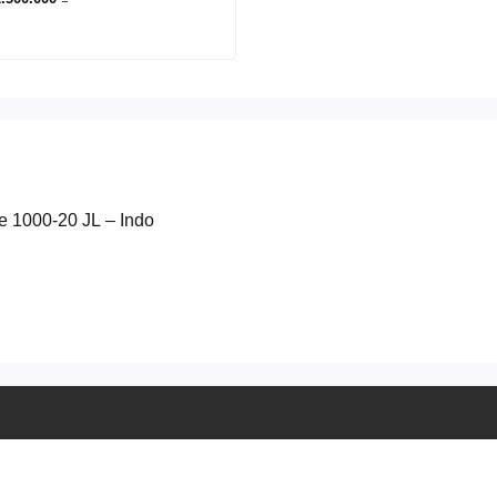
ốc
hiện
à:
tại
.400.000 ₫.
là:
2.300.000 ₫.
e 1000-20 JL – Indo