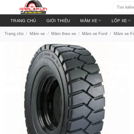
Bỏ
Tìm
kiếm:
qua
nội
TRANG CHỦ
GIỚI THIỆU
MÂM XE
LỐP XE
dung
Trang chủ
/
Mâm xe
/
Mâm theo xe
/
Mâm xe Ford
/
Mâm xe Fo