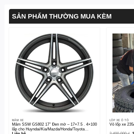
SẢN PHẨM THƯỜNG MUA KÈM
MÂM XE
LỐP XE Ô TÔ
Mâm SSW GS802 17″ Đen mờ – 17×7.5 . 4×100
Vỏ lốp xe 23
lắp cho Huyndai/Kia/Mazda/Honda/Toyota…
G
Liên hệ
2.400.000
₫