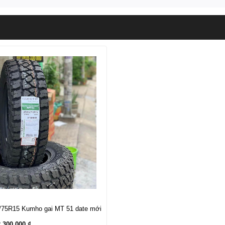
5/75R15 Kumho gai MT 51 date mới
iá
Giá
2.300.000
₫