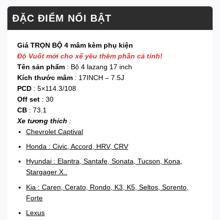
ĐẶC ĐIỂM NỔI BẬT
Giá TRỌN BỘ 4 mâm kèm phụ kiện
Độ Vuốt mới cho xế yêu thêm phần cá tính!
Tên sản phẩm
: Bộ 4 lazang 17 inch
Kích thước mâm
: 17INCH – 7.5J
PCD
: 5×114.3/108
Off set
: 30
CB
: 73.1
Xe tương thích
:
Chevrolet Captival
Honda : Civic, Accord, HRV, CRV
Hyundai : Elantra, Santafe, Sonata, Tucson, Kona,
Stargager X..
Kia : Caren, Cerato, Rondo, K3, K5, Seltos, Sorento,
Forte
Lexus