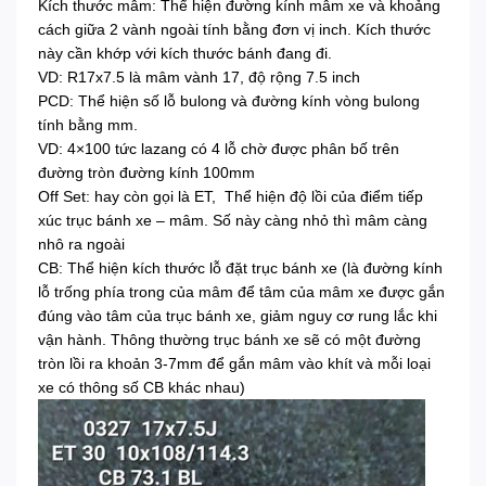
Kích thước mâm: Thể hiện đường kính mâm xe và khoảng
cách giữa 2 vành ngoài tính bằng đơn vị inch. Kích thước
này cần khớp với kích thước bánh đang đi.
VD: R17x7.5 là mâm vành 17, độ rộng 7.5 inch
PCD: Thể hiện số lỗ bulong và đường kính vòng bulong
tính bằng mm.
VD: 4×100 tức lazang có 4 lỗ chờ được phân bố trên
đường tròn đường kính 100mm
Off Set: hay còn gọi là ET, Thể hiện độ lồi của điểm tiếp
xúc trục bánh xe – mâm. Số này càng nhỏ thì mâm càng
nhô ra ngoài
CB: Thể hiện kích thước lỗ đặt trục bánh xe (là đường kính
lỗ trống phía trong của mâm để tâm của mâm xe được gắn
đúng vào tâm của trục bánh xe, giảm nguy cơ rung lắc khi
vận hành. Thông thường trục bánh xe sẽ có một đường
tròn lồi ra khoản 3-7mm để gắn mâm vào khít và mỗi loại
xe có thông số CB khác nhau)