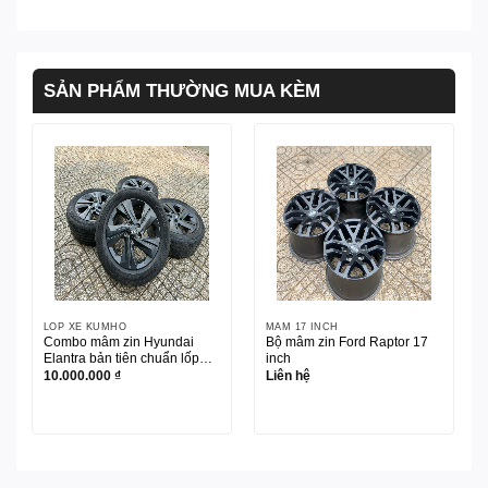
SẢN PHẨM THƯỜNG MUA KÈM
LỐP XE KUMHO
MÂM 17 INCH
Combo mâm zin Hyundai
Bộ mâm zin Ford Raptor 17
Elantra bản tiên chuẩn lốp
inch
Kumho 205/55R16
10.000.000
₫
Liên hệ