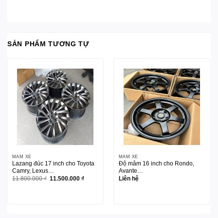
SẢN PHẨM TƯƠNG TỰ
MÂM XE
MÂM XE
Lazang đúc 17 inch cho Toyota
Độ mâm 16 inch cho Rondo,
Camry, Lexus…
Avante…
Giá
Giá
11.800.000
₫
11.500.000
₫
Liên hệ
gốc
hiện
là:
tại
11.800.000 ₫.
là:
11.500.000 ₫.