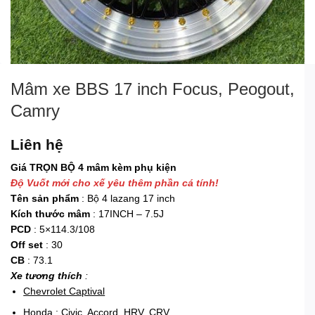
Mâm xe BBS 17 inch Focus, Peogout,
Camry
Liên hệ
Giá TRỌN BỘ 4 mâm kèm phụ kiện
Độ Vuốt mới cho xế yêu thêm phần cá tính!
Tên sản phẩm
: Bộ 4 lazang 17 inch
Kích thước mâm
: 17INCH – 7.5J
PCD
: 5×114.3/108
Off set
: 30
CB
: 73.1
Xe tương thích
:
Chevrolet Captival
Honda : Civic, Accord, HRV, CRV