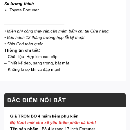
Xe tương thích
:
Toyota Fortuner
_______________________
• Miễn phí công thay ráp,cân mâm bấm chì tại Cửa hàng.
• Bảo hành 12 tháng trường hợp lỗi kỹ thuật
• Ship Cod toàn quốc
Thông tin chi tiết:
– Chất liệu: Hợp kim cao cấp
– Thiết kế đẹp, sang trọng, bắt mắt
– Không lo sợ khi va đập mạnh
ĐẶC ĐIỂM NỔI BẬT
Giá TRỌN BỘ 4 mâm kèm phụ kiện
Độ Vuốt mới cho xế yêu thêm phần cá tính!
Tên sản phẩm
: Bộ 4 lazang 17 inch Fortuner