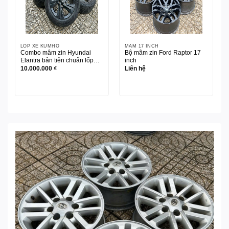
LỐP XE KUMHO
MÂM 17 INCH
Combo mâm zin Hyundai
Bộ mâm zin Ford Raptor 17
Elantra bản tiên chuẩn lốp
inch
Kumho 205/55R16
10.000.000
₫
Liên hệ