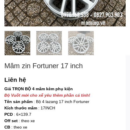
Mâm zin Fortuner 17 inch
Liên hệ
Giá TRỌN BỘ 4 mâm kèm phụ kiện
Độ Vuốt mới cho xế yêu thêm phần cá tính!
Tên sản phẩm
: Bộ 4 lazang 17 inch Fortuner
Kích thước mâm
: 17INCH
PCD
: 6×139.7
Off set
: theo xe
CB
: theo xe