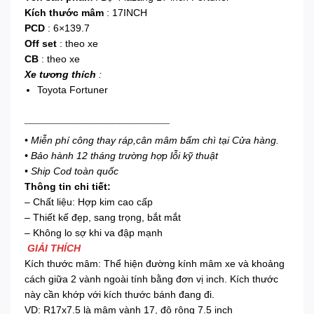
Kích thước mâm
: 17INCH
PCD
: 6×139.7
Off set
: theo xe
CB
: theo xe
Xe tương thích
:
Toyota Fortuner
_______________________
• Miễn phí công thay ráp,cân mâm bấm chì tại Cửa hàng.
• Bảo hành 12 tháng trường hợp lỗi kỹ thuật
• Ship Cod toàn quốc
Thông tin chi tiết:
– Chất liệu: Hợp kim cao cấp
– Thiết kế đẹp, sang trọng, bắt mắt
– Không lo sợ khi va đập mạnh
GIẢI THÍCH
Kích thước mâm: Thể hiện đường kính mâm xe và khoảng
cách giữa 2 vành ngoài tính bằng đơn vị inch. Kích thước
này cần khớp với kích thước bánh đang đi.
VD: R17x7.5 là mâm vành 17, độ rộng 7.5 inch