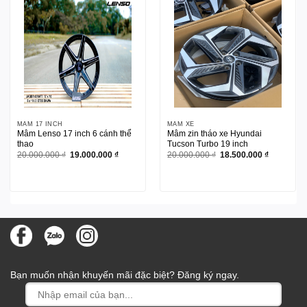
MÂM 17 INCH
MÂM XE
Mâm Lenso 17 inch 6 cánh thể
Mâm zin tháo xe Hyundai
thao
Tucson Turbo 19 inch
Giá
Giá
Giá
Giá
20.000.000
₫
19.000.000
₫
20.000.000
₫
18.500.000
₫
gốc
hiện
gốc
hiện
là:
tại
là:
tại
20.000.000 ₫.
là:
20.000.000 ₫.
là:
19.000.000 ₫.
18.500.00
Bạn muốn nhận khuyến mãi đặc biệt? Đăng ký ngay.