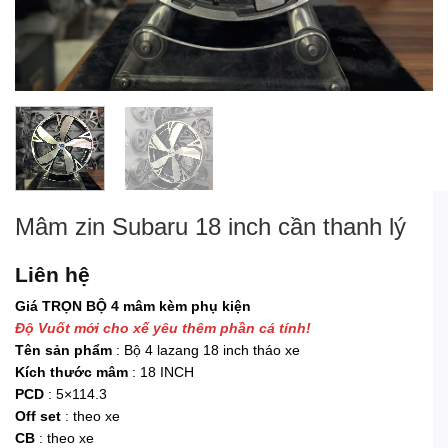
Mâm zin Subaru 18 inch cần thanh lý
Liên hệ
Giá TRỌN BỘ 4 mâm kèm phụ kiện
Độ Vuốt mới cho xế yêu thêm phần cá tính!
Tên sản phẩm
: Bộ 4 lazang 18 inch tháo xe
Kích thước mâm
: 18 INCH
PCD
: 5×114.3
Off set
: theo xe
CB
: theo xe