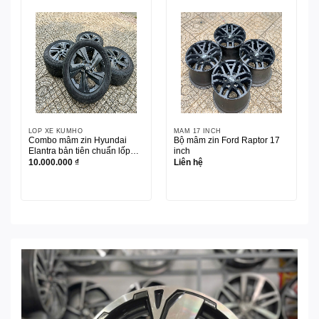
LỐP XE KUMHO
MÂM 17 INCH
Combo mâm zin Hyundai
Bộ mâm zin Ford Raptor 17
Elantra bản tiên chuẩn lốp
inch
Kumho 205/55R16
10.000.000
₫
Liên hệ