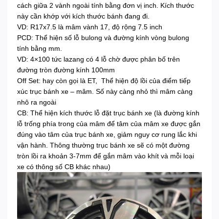
cách giữa 2 vành ngoài tính bằng đơn vị inch. Kích thước
này cần khớp với kích thước bánh đang đi.
VD: R17x7.5 là mâm vành 17, độ rộng 7.5 inch
PCD: Thể hiện số lỗ bulong và đường kính vòng bulong
tính bằng mm.
VD: 4×100 tức lazang có 4 lỗ chờ được phân bố trên
đường tròn đường kính 100mm
Off Set: hay còn gọi là ET, Thể hiện độ lồi của điểm tiếp
xúc trục bánh xe – mâm. Số này càng nhỏ thì mâm càng
nhô ra ngoài
CB: Thể hiện kích thước lỗ đặt trục bánh xe (là đường kính
lỗ trống phía trong của mâm để tâm của mâm xe được gắn
đúng vào tâm của trục bánh xe, giảm nguy cơ rung lắc khi
vận hành. Thông thường trục bánh xe sẽ có một đường
tròn lồi ra khoản 3-7mm để gắn mâm vào khít và mỗi loại
xe có thông số CB khác nhau)