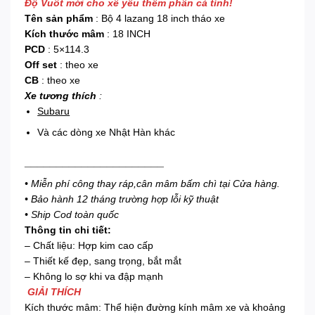
Độ Vuốt mới cho xế yêu thêm phần cá tính!
Tên sản phẩm
: Bộ 4 lazang 18 inch tháo xe
Kích thước mâm
: 18 INCH
PCD
: 5×114.3
Off set
: theo xe
CB
: theo xe
Xe tương thích
:
Subaru
Và các dòng xe Nhật Hàn khác
______________________
• Miễn phí công thay ráp,cân mâm bấm chì tại Cửa hàng.
• Bảo hành 12 tháng trường hợp lỗi kỹ thuật
• Ship Cod toàn quốc
Thông tin chi tiết:
– Chất liệu: Hợp kim cao cấp
– Thiết kế đẹp, sang trọng, bắt mắt
– Không lo sợ khi va đập mạnh
GIẢI THÍCH
Kích thước mâm: Thể hiện đường kính mâm xe và khoảng